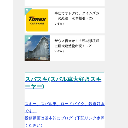
奉仕でオトクに。タイムズカ
ーの給油・洗車割引
（25
view）
ザウス再来か！？茨城県境町
に巨大建造物出現！
（21
view）
スバスキ(スバル車大好きスキ
ーヤー)
スキー、スバル車、ロードバイク、鉄道好き
です。
投稿動画は基本的にブログ（下記リンク参照
ください）