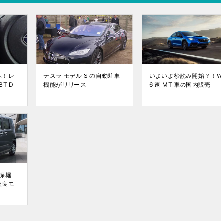
へ！レ
テスラ モデル S の自動駐車
いよいよ秒読み開始？！W
T D
機能がリリース
6 速 MT 車の国内販売
深堀
改良モ