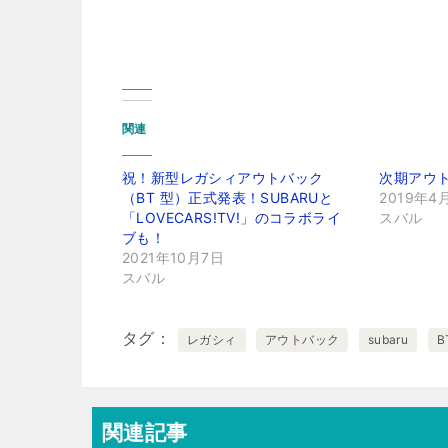
関連
祝！新型レガシィアウトバック
次期アウ
（BT 型）正式発表！SUBARUと
2019年4
「LOVECARS!TV!」のコラボライ
スバル
ブも！
2021年10月7日
スバル
タグ
レガシィ
アウトバック
subaru
B
関連記事