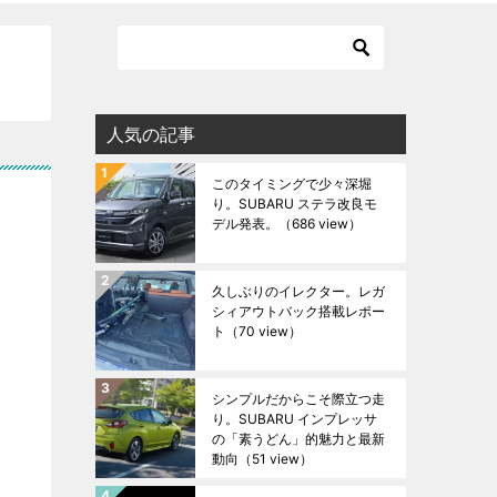
人気の記事
このタイミングで少々深堀
り。SUBARU ステラ改良モ
デル発表。
（686 view）
久しぶりのイレクター。レガ
シィアウトバック搭載レポー
ト
（70 view）
シンプルだからこそ際立つ走
り。SUBARU インプレッサ
の「素うどん」的魅力と最新
動向
（51 view）