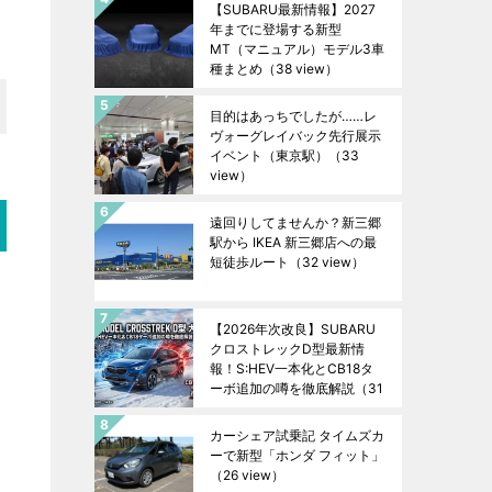
【SUBARU最新情報】2027
年までに登場する新型
MT（マニュアル）モデル3車
種まとめ
（38 view）
目的はあっちでしたが……レ
ヴォーグレイバック先行展示
イベント（東京駅）
（33
view）
遠回りしてませんか？新三郷
駅から IKEA 新三郷店への最
短徒歩ルート
（32 view）
【2026年次改良】SUBARU
クロストレックD型最新情
報！S:HEV一本化とCB18タ
ーボ追加の噂を徹底解説
（31
view）
カーシェア試乗記 タイムズカ
ーで新型「ホンダ フィット」
（26 view）