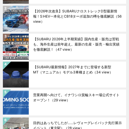
【2026年次改良】SUBARUクロストレックD型最新情
報！S:HEV一本化とCB18ターボ追加の噂を徹底解説
（56
view）
【SUBARU 2026年上半期実績】国内生産・販売は苦戦
も、海外生産は前年超え。最新の生産・販売・輸出実績
を徹底解説！
（47 view）
【SUBARU最新情報】2027年までに登場する新型
MT（マニュアル）モデル3車種まとめ
（34 view）
営業再開へ向けて。イナワシロ箕輪スキー場公式サイト
オープン！
（29 view）
目的はあっちでしたが……レヴォーグレイバック先行展示
イベント（東京駅）
（28 view）