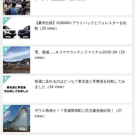
【豪州仕様】SUBARU アウトバックとフォレスターを比
較
（25 view）
雪、激減……ネコママウンテンファイナル2025ｰ26
（25
view）
快適に走れるのはどっち？東北道と常磐道を比較してみ
ました
（24 view）
ザウス再来か！？茨城県境町に巨大建造物出現！
（21
view）