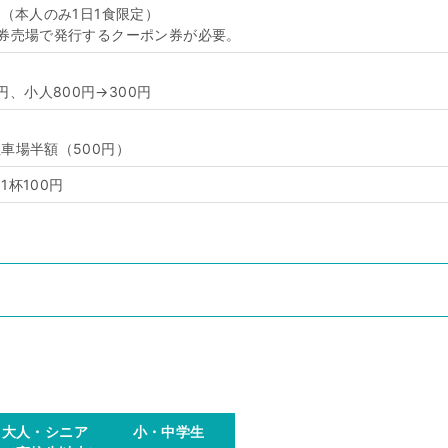
ス（本人のみ1日1食限定）
券売場で発行するクーポン券が必要。
0円、小人800円→300円
車場半額（500円）
杯100円
大人・シニア
小・中学生