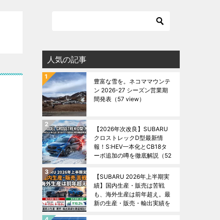
人気の記事
豊富な雪を。ネコママウンテ
ン 2026-27 シーズン営業期
間発表
（57 view）
【2026年次改良】SUBARU
クロストレックD型最新情
報！S:HEV一本化とCB18タ
ーボ追加の噂を徹底解説
（52
view）
【SUBARU 2026年上半期実
績】国内生産・販売は苦戦
も、海外生産は前年超え。最
新の生産・販売・輸出実績を
徹底解説！
（48 view）