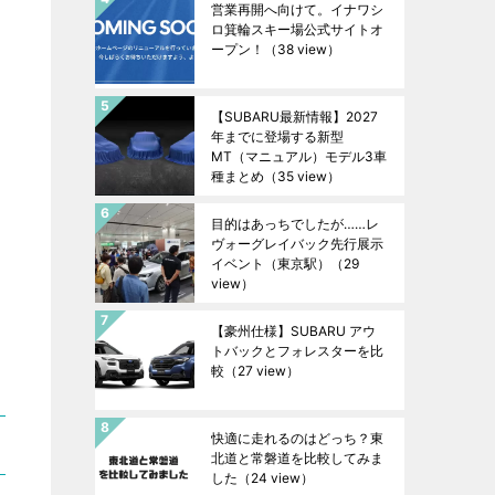
営業再開へ向けて。イナワシ
ロ箕輪スキー場公式サイトオ
ープン！
（38 view）
【SUBARU最新情報】2027
年までに登場する新型
MT（マニュアル）モデル3車
種まとめ
（35 view）
目的はあっちでしたが……レ
ヴォーグレイバック先行展示
イベント（東京駅）
（29
view）
【豪州仕様】SUBARU アウ
トバックとフォレスターを比
較
（27 view）
快適に走れるのはどっち？東
北道と常磐道を比較してみま
した
（24 view）