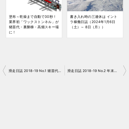
塗布～乾燥まで自動で30秒！
書き入れ時の三連休は イント
業界初「ワックストンネル」が
ラ稼働日誌（2024年1月6日
猪苗代・裏磐梯・高畑スキー場
（土）～ 8日（月））
に！
投
滑走日誌 2018-19 No.1 猪苗代オープン
滑走日誌 2018-19 No.2 年末年始高畑（その1）
稿
ナ
ビ
ゲ
ー
シ