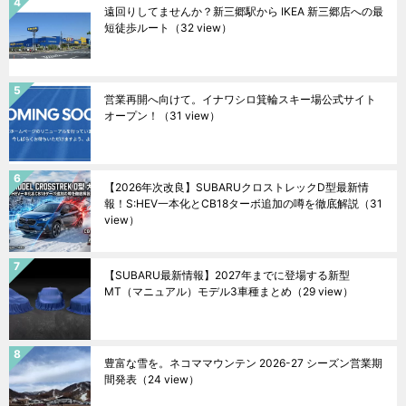
遠回りしてませんか？新三郷駅から IKEA 新三郷店への最
短徒歩ルート
（32 view）
営業再開へ向けて。イナワシロ箕輪スキー場公式サイト
オープン！
（31 view）
【2026年次改良】SUBARUクロストレックD型最新情
報！S:HEV一本化とCB18ターボ追加の噂を徹底解説
（31
view）
【SUBARU最新情報】2027年までに登場する新型
MT（マニュアル）モデル3車種まとめ
（29 view）
豊富な雪を。ネコママウンテン 2026-27 シーズン営業期
間発表
（24 view）