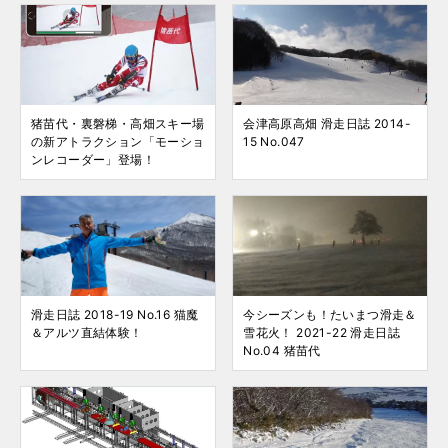
猪苗代・裏磐梯・高畑スキー場
会津高原高畑 滑走日誌 2014-
の新アトラクション「モーショ
15 No.047
ンレコーダー」登場！
滑走日誌 2018-19 No.16 猫魔
今シーズンも！たいまつ滑走＆
＆アルツ直結体験！
雪花火！ 2021-22 滑走日誌
No.04 猪苗代