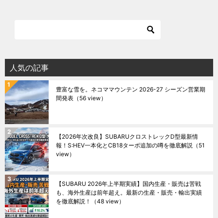
人気の記事
豊富な雪を。ネコママウンテン 2026-27 シーズン営業期
間発表
（56 view）
【2026年次改良】SUBARUクロストレックD型最新情
報！S:HEV一本化とCB18ターボ追加の噂を徹底解説
（51
view）
【SUBARU 2026年上半期実績】国内生産・販売は苦戦
も、海外生産は前年超え。最新の生産・販売・輸出実績
を徹底解説！
（48 view）