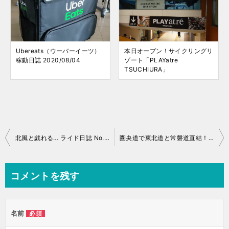
Ubereats（ウーバーイーツ）
本日オープン！サイクリングリ
稼動日誌 2020/08/04
ゾート「PLAYatre
TSUCHIURA」
投
北風と戯れる… ライド日誌 No.011
圏央道で東北道と常磐道直結！外環は対距離制へ
稿
ナ
コメントを残す
ビ
ゲ
名前
必須
ー