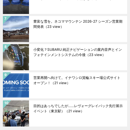
豊富な雪を。ネコママウンテン 2026-27 シーズン営業期
間発表
（23 view）
小変化？SUBARU 純正ナビゲーションの案内音声とイン
フォテインメントシステムの今後
（23 view）
営業再開へ向けて。イナワシロ箕輪スキー場公式サイト
オープン！
（21 view）
目的はあっちでしたが……レヴォーグレイバック先行展示
イベント（東京駅）
（21 view）