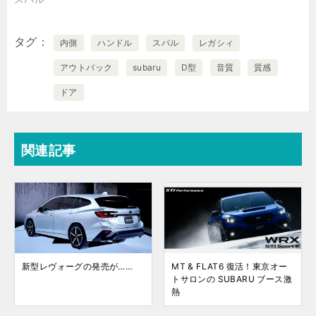
タグ
内側
ハンドル
スバル
レガシィ
アウトバック
subaru
D型
音質
質感
ドア
関連記事
新型レヴォーグの発売が……
MT & FLAT6 復活！東京オー
トサロンの SUBARU ブース激
熱