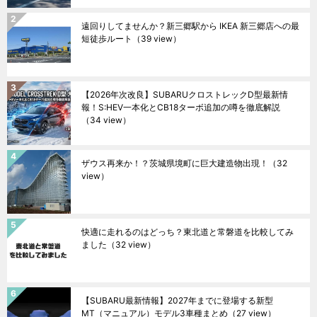
遠回りしてませんか？新三郷駅から IKEA 新三郷店への最
短徒歩ルート
（39 view）
【2026年次改良】SUBARUクロストレックD型最新情
報！S:HEV一本化とCB18ターボ追加の噂を徹底解説
（34 view）
ザウス再来か！？茨城県境町に巨大建造物出現！
（32
view）
快適に走れるのはどっち？東北道と常磐道を比較してみ
ました
（32 view）
【SUBARU最新情報】2027年までに登場する新型
MT（マニュアル）モデル3車種まとめ
（27 view）