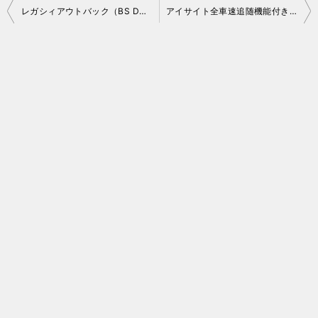
投
レガシィアウトバック（BS D型）を見積ってもらいました
アイサイト全車速追随機能付きクルコンの上限速度設定変更
稿
ナ
ビ
ゲ
ー
シ
ョ
ン