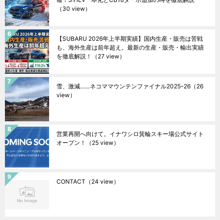
（30 view）
【SUBARU 2026年上半期実績】国内生産・販売は苦戦
も、海外生産は前年超え。最新の生産・販売・輸出実績
を徹底解説！
（27 view）
雪、激減……ネコママウンテンファイナル2025ｰ26
（26
view）
営業再開へ向けて。イナワシロ箕輪スキー場公式サイト
オープン！
（25 view）
CONTACT
（24 view）