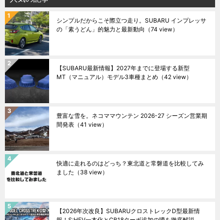
シンプルだからこそ際立つ走り。SUBARU インプレッサ
の「素うどん」的魅力と最新動向
（74 view）
【SUBARU最新情報】2027年までに登場する新型
MT（マニュアル）モデル3車種まとめ
（42 view）
豊富な雪を。ネコママウンテン 2026-27 シーズン営業期
間発表
（41 view）
快適に走れるのはどっち？東北道と常磐道を比較してみ
ました
（38 view）
【2026年次改良】SUBARUクロストレックD型最新情
報！S:HEV一本化とCB18ターボ追加の噂を徹底解説