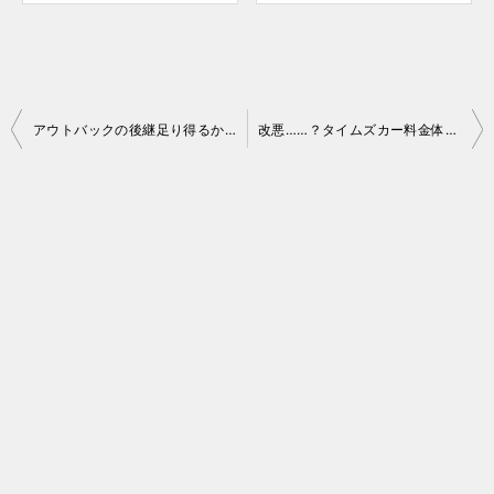
投
アウトバックの後継足り得るか。レヴォーグレイバックじっくり試乗
改悪……？タイムズカー料金体系改正
稿
ナ
ビ
ゲ
ー
シ
ョ
ン