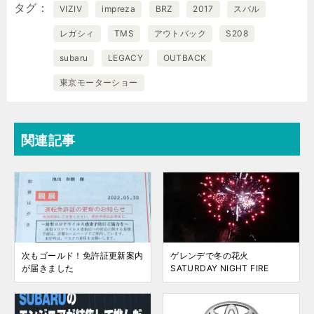
タグ
VIZIV
impreza
BRZ
2017
スバル
レガシィ
TMS
アウトバック
S208
subaru
LEGACY
OUTBACK
東京モーターショー
関連記事
次もゴールド！免許証更新案内
ゲレンデで冬の花火
が届きました
SATURDAY NIGHT FIRE