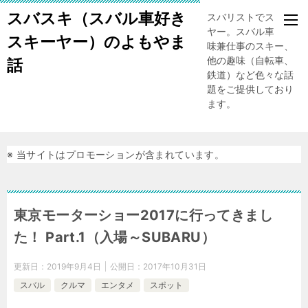
スバスキ（スバル車好き
スバリストでスキー
ヤー。スバル車、趣
スキーヤー）のよもやま
味兼仕事のスキー、
他の趣味（自転車、
話
鉄道）など色々な話
題をご提供しており
ます。
※ 当サイトはプロモーションが含まれています。
東京モーターショー2017に行ってきまし
た！ Part.1（入場～SUBARU）
更新日：
2019年9月4日
公開日：
2017年10月31日
スバル
クルマ
エンタメ
スポット