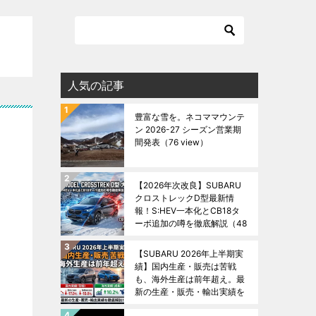
人気の記事
豊富な雪を。ネコママウンテ
ン 2026-27 シーズン営業期
間発表
（76 view）
【2026年次改良】SUBARU
クロストレックD型最新情
報！S:HEV一本化とCB18タ
ーボ追加の噂を徹底解説
（48
view）
【SUBARU 2026年上半期実
績】国内生産・販売は苦戦
も、海外生産は前年超え。最
新の生産・販売・輸出実績を
徹底解説！
（45 view）