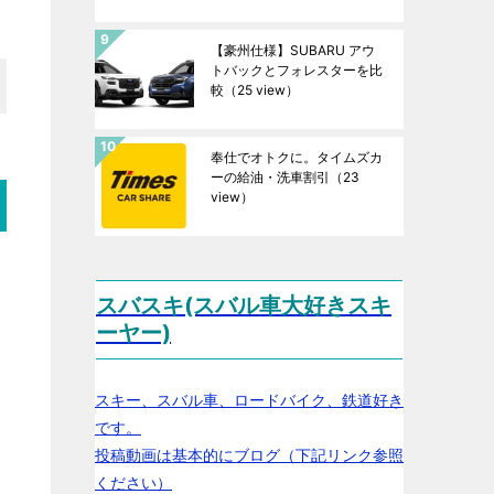
【豪州仕様】SUBARU アウ
トバックとフォレスターを比
較
（25 view）
奉仕でオトクに。タイムズカ
ーの給油・洗車割引
（23
view）
スバスキ(スバル車大好きスキ
ーヤー)
スキー、スバル車、ロードバイク、鉄道好き
です。
投稿動画は基本的にブログ（下記リンク参照
ください）