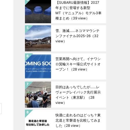
【SUBARU最新情報】2027
年までに登場する新型
MT（マニュアル）モデル3車
種まとめ
（39 view）
雪、激減……ネコママウンテ
ンファイナル2025ｰ26
（32
view）
営業再開へ向けて。イナワシ
ロ箕輪スキー場公式サイトオ
ープン！
（28 view）
目的はあっちでしたが……レ
ヴォーグレイバック先行展示
イベント（東京駅）
（28
view）
快適に走れるのはどっち？東
北道と常磐道を比較してみま
した
（28 view）