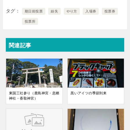
タグ
期日前投票
紛失
やり方
入場券
投票券
投票所
関連記事
東国三社参り（鹿島神宮・息栖
黒いアイツの季節到来
神社・香取神宮）