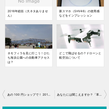
2016年総括（大ネタありませ
新スマホ（SHV46）の使用感
ん）
などをインプレッション
ネモフィラを見に行こう！ひた
どこで飛ばせるの？ドローンと
ち海浜公園への自動車アクセス
航空法について
は？
投
あの 100 円ショップで！ 2017 年 10 月 au 「三太郎の日」戦利品 Part.2
あなたには聞こえますか？「革命のファンファーレ」
稿