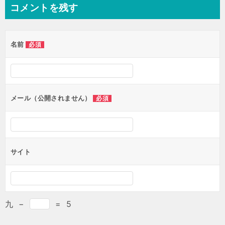
ナ
コメントを残す
ビ
ゲ
名前
必須
ー
シ
ョ
ン
メール（公開されません）
必須
サイト
九
−
=
5