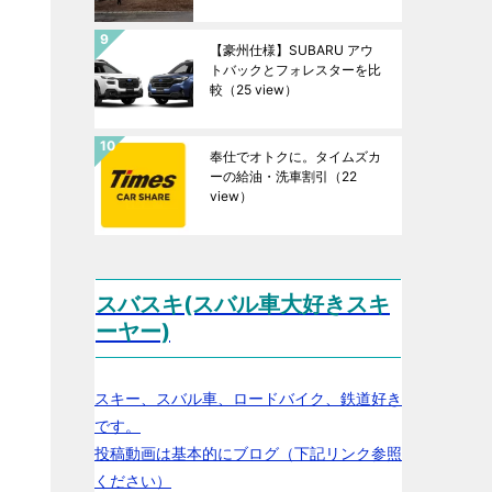
【豪州仕様】SUBARU アウ
トバックとフォレスターを比
較
（25 view）
奉仕でオトクに。タイムズカ
ーの給油・洗車割引
（22
view）
スバスキ(スバル車大好きスキ
ーヤー)
スキー、スバル車、ロードバイク、鉄道好き
です。
投稿動画は基本的にブログ（下記リンク参照
ください）