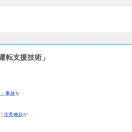
運転支援技術」
ト」事故
を
日に
注意喚起
が