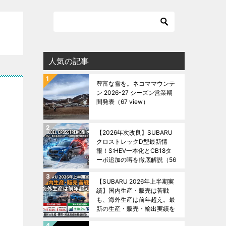
人気の記事
豊富な雪を。ネコママウンテ
ン 2026-27 シーズン営業期
間発表
（67 view）
【2026年次改良】SUBARU
クロストレックD型最新情
報！S:HEV一本化とCB18タ
ーボ追加の噂を徹底解説
（56
view）
【SUBARU 2026年上半期実
績】国内生産・販売は苦戦
も、海外生産は前年超え。最
新の生産・販売・輸出実績を
徹底解説！
（47 view）