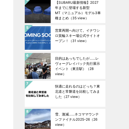
【SUBARU最新情報】2027
年までに登場する新型
MT（マニュアル）モデル3車
種まとめ
（35 view）
営業再開へ向けて。イナワシ
ロ箕輪スキー場公式サイトオ
ープン！
（31 view）
目的はあっちでしたが……レ
ヴォーグレイバック先行展示
イベント（東京駅）
（28
view）
快適に走れるのはどっち？東
北道と常磐道を比較してみま
した
（27 view）
雪、激減……ネコママウンテ
ンファイナル2025ｰ26
（26
view）