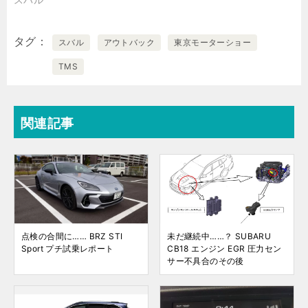
タグ
スバル
アウトバック
東京モーターショー
TMS
関連記事
点検の合間に…… BRZ STI
未だ継続中……？ SUBARU
Sport プチ試乗レポート
CB18 エンジン EGR 圧力セン
サー不具合のその後