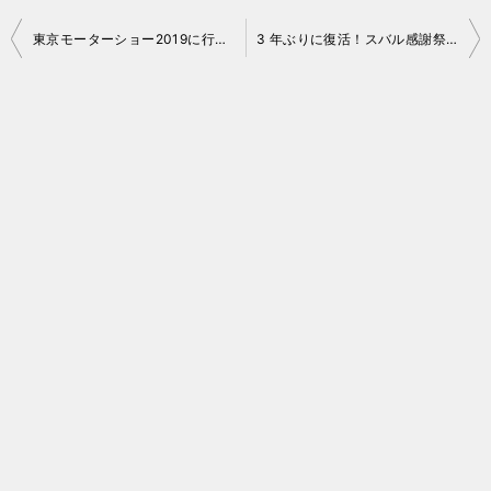
投
東京モーターショー2019に行ってきました
3 年ぶりに復活！スバル感謝祭2019と「アイサイトの秘密」講演会
稿
ナ
ビ
ゲ
ー
シ
ョ
ン