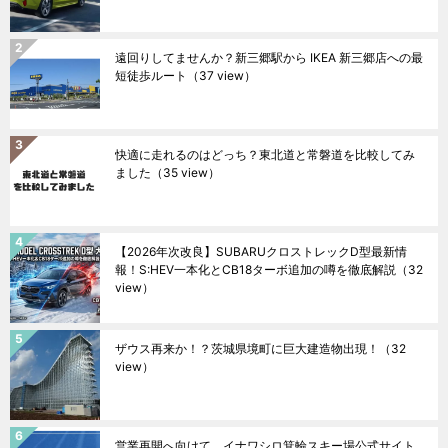
遠回りしてませんか？新三郷駅から IKEA 新三郷店への最
短徒歩ルート
（37 view）
快適に走れるのはどっち？東北道と常磐道を比較してみ
ました
（35 view）
【2026年次改良】SUBARUクロストレックD型最新情
報！S:HEV一本化とCB18ターボ追加の噂を徹底解説
（32
view）
ザウス再来か！？茨城県境町に巨大建造物出現！
（32
view）
営業再開へ向けて。イナワシロ箕輪スキー場公式サイト