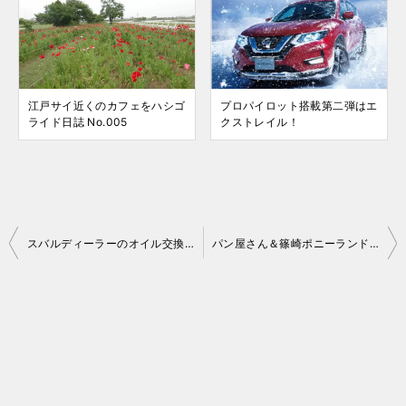
江戸サイ近くのカフェをハシゴ
プロパイロット搭載第二弾はエ
ライド日誌 No.005
クストレイル！
投
スバルディーラーのオイル交換工賃値下げ！
パン屋さん＆篠崎ポニーランドへ ライド日誌 No.003
稿
ナ
ビ
ゲ
ー