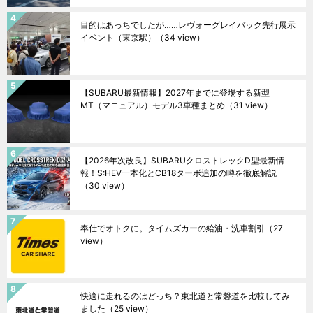
目的はあっちでしたが……レヴォーグレイバック先行展示
イベント（東京駅）
（34 view）
【SUBARU最新情報】2027年までに登場する新型
MT（マニュアル）モデル3車種まとめ
（31 view）
【2026年次改良】SUBARUクロストレックD型最新情
報！S:HEV一本化とCB18ターボ追加の噂を徹底解説
（30 view）
奉仕でオトクに。タイムズカーの給油・洗車割引
（27
view）
快適に走れるのはどっち？東北道と常磐道を比較してみ
ました
（25 view）