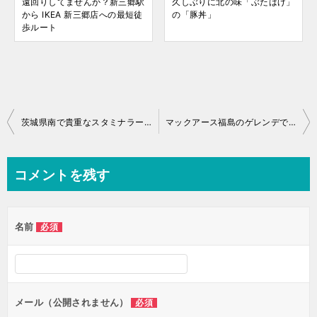
遠回りしてませんか？新三郷駅
久しぶりに北の味「ぶたはげ」
から IKEA 新三郷店への最短徒
の「豚丼」
歩ルート
投
茨城県南で貴重なスタミナラーメン がむしゃ
マックアース福島のゲレンデでオトク沢山！リボンクラブ
稿
ナ
コメントを残す
ビ
ゲ
名前
必須
ー
シ
ョ
ン
メール（公開されません）
必須