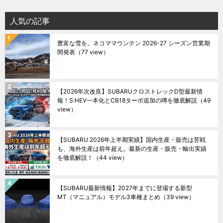
人気の記事
豊富な雪を。ネコママウンテン 2026-27 シーズン営業期
間発表
（77 view）
【2026年次改良】SUBARUクロストレックD型最新情
報！S:HEV一本化とCB18ターボ追加の噂を徹底解説
（49
view）
【SUBARU 2026年上半期実績】国内生産・販売は苦戦
も、海外生産は前年超え。最新の生産・販売・輸出実績
を徹底解説！
（44 view）
【SUBARU最新情報】2027年までに登場する新型
MT（マニュアル）モデル3車種まとめ
（39 view）