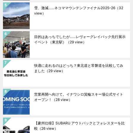
雪、激減……ネコママウンテンファイナル2025ｰ26
（32
view）
目的はあっちでしたが……レヴォーグレイバック先行展示
イベント（東京駅）
（29 view）
快適に走れるのはどっち？東北道と常磐道を比較してみ
ました
（29 view）
営業再開へ向けて。イナワシロ箕輪スキー場公式サイト
オープン！
（28 view）
【豪州仕様】SUBARU アウトバックとフォレスターを比
較
（26 view）