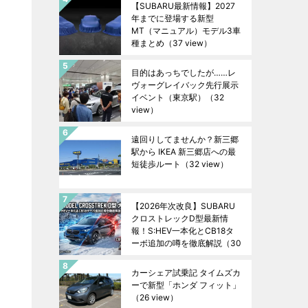
【SUBARU最新情報】2027
年までに登場する新型
MT（マニュアル）モデル3車
種まとめ
（37 view）
目的はあっちでしたが……レ
ヴォーグレイバック先行展示
イベント（東京駅）
（32
view）
遠回りしてませんか？新三郷
駅から IKEA 新三郷店への最
短徒歩ルート
（32 view）
【2026年次改良】SUBARU
クロストレックD型最新情
報！S:HEV一本化とCB18タ
ーボ追加の噂を徹底解説
（30
view）
カーシェア試乗記 タイムズカ
ーで新型「ホンダ フィット」
（26 view）