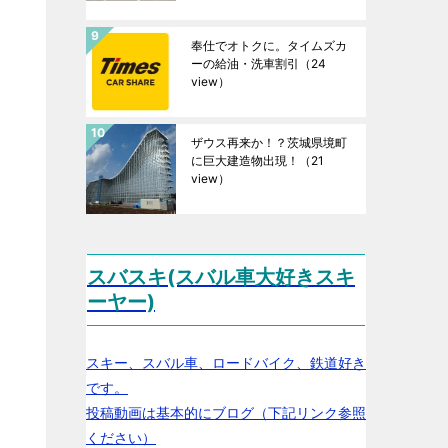
奉仕でオトクに。タイムズカ
ーの給油・洗車割引
（24
view）
ザウス再来か！？茨城県境町
に巨大建造物出現！
（21
view）
スバスキ(スバル車大好きスキ
ーヤー)
スキー、スバル車、ロードバイク、鉄道好き
です。
投稿動画は基本的にブログ（下記リンク参照
ください）