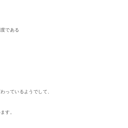
制度である
変わっているようでして、
います。