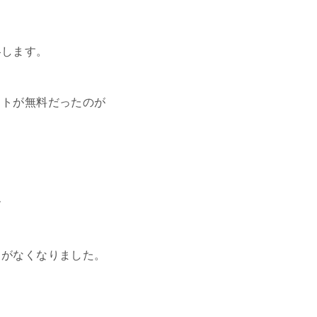
略します。
フトが無料だったのが
す
引がなくなりました。