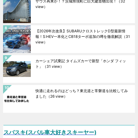
ザウス再来か！？茨城県境町に巨大建造物出現！
（32
view）
【2026年次改良】SUBARUクロストレックD型最新情
報！S:HEV一本化とCB18ターボ追加の噂を徹底解説
（31
view）
カーシェア試乗記 タイムズカーで新型「ホンダ フィッ
ト」
（31 view）
快適に走れるのはどっち？東北道と常磐道を比較してみ
ました
（26 view）
スバスキ(スバル車大好きスキーヤー)