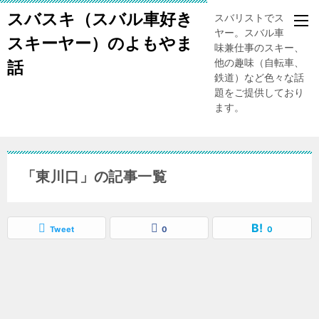
スバスキ（スバル車好き
スバリストでスキー
ヤー。スバル車、趣
スキーヤー）のよもやま
味兼仕事のスキー、
他の趣味（自転車、
話
鉄道）など色々な話
題をご提供しており
ます。
「東川口」の記事一覧
Tweet
0
0