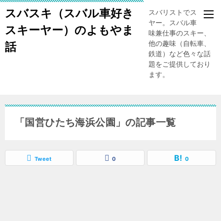
スバスキ（スバル車好き
スバリストでスキー
ヤー。スバル車、趣
スキーヤー）のよもやま
味兼仕事のスキー、
他の趣味（自転車、
話
鉄道）など色々な話
題をご提供しており
ます。
「国営ひたち海浜公園」の記事一覧
Tweet
0
0