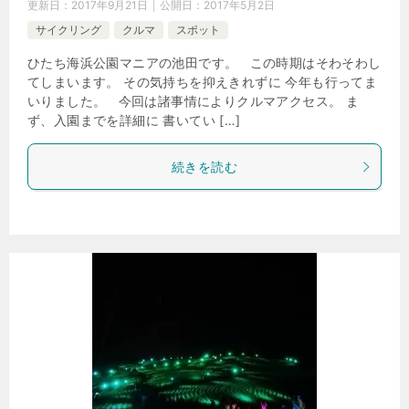
更新日：
2017年9月21日
公開日：
2017年5月2日
サイクリング
クルマ
スポット
ひたち海浜公園マニアの池田です。 この時期はそわそわし
てしまいます。 その気持ちを抑えきれずに 今年も行ってま
いりました。 今回は諸事情によりクルマアクセス。 ま
ず、入園までを詳細に 書いてい […]
続きを読む