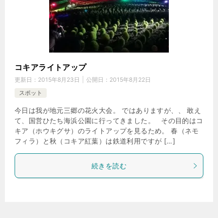
コキアライトアップ
更新日：
2015年8月23日
公開日：
2015年8月22日
スポット
今日は我が地元三郷の花火大会。 ではありますが、、 敢え
て、国営ひたち海浜公園に行ってきました。 その目的はコ
キア（ホウキグサ）のライトアップを見るため。 春（ネモ
フィラ）と秋（コキア紅葉）は鉄道利用ですが […]
続きを読む