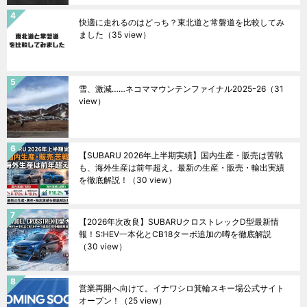
快適に走れるのはどっち？東北道と常磐道を比較してみ
ました
（35 view）
雪、激減……ネコママウンテンファイナル2025ｰ26
（31
view）
【SUBARU 2026年上半期実績】国内生産・販売は苦戦
も、海外生産は前年超え。最新の生産・販売・輸出実績
を徹底解説！
（30 view）
【2026年次改良】SUBARUクロストレックD型最新情
報！S:HEV一本化とCB18ターボ追加の噂を徹底解説
（30 view）
営業再開へ向けて。イナワシロ箕輪スキー場公式サイト
オープン！
（25 view）