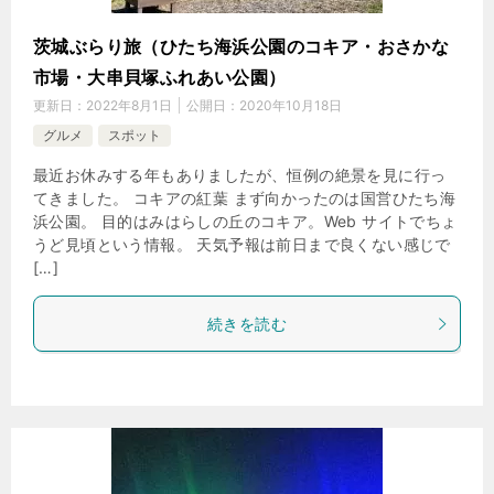
茨城ぶらり旅（ひたち海浜公園のコキア・おさかな
市場・大串貝塚ふれあい公園）
更新日：
2022年8月1日
公開日：
2020年10月18日
グルメ
スポット
最近お休みする年もありましたが、恒例の絶景を見に行っ
てきました。 コキアの紅葉 まず向かったのは国営ひたち海
浜公園。 目的はみはらしの丘のコキア。Web サイトでちょ
うど見頃という情報。 天気予報は前日まで良くない感じで
[…]
続きを読む