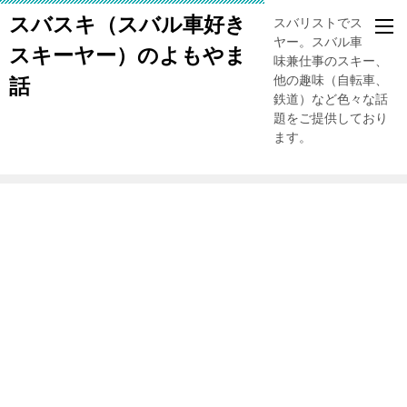
スバスキ（スバル車好き
スバリストでスキー
ヤー。スバル車、趣
スキーヤー）のよもやま
味兼仕事のスキー、
他の趣味（自転車、
話
鉄道）など色々な話
題をご提供しており
ます。