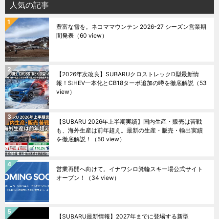
人気の記事
豊富な雪を。ネコママウンテン 2026-27 シーズン営業期
間発表
（60 view）
【2026年次改良】SUBARUクロストレックD型最新情
報！S:HEV一本化とCB18ターボ追加の噂を徹底解説
（53
view）
【SUBARU 2026年上半期実績】国内生産・販売は苦戦
も、海外生産は前年超え。最新の生産・販売・輸出実績
を徹底解説！
（50 view）
営業再開へ向けて。イナワシロ箕輪スキー場公式サイト
オープン！
（34 view）
【SUBARU最新情報】2027年までに登場する新型