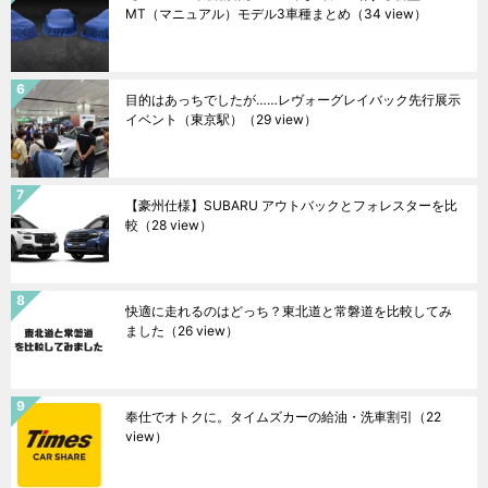
MT（マニュアル）モデル3車種まとめ
（34 view）
目的はあっちでしたが……レヴォーグレイバック先行展示
イベント（東京駅）
（29 view）
【豪州仕様】SUBARU アウトバックとフォレスターを比
較
（28 view）
快適に走れるのはどっち？東北道と常磐道を比較してみ
ました
（26 view）
奉仕でオトクに。タイムズカーの給油・洗車割引
（22
view）