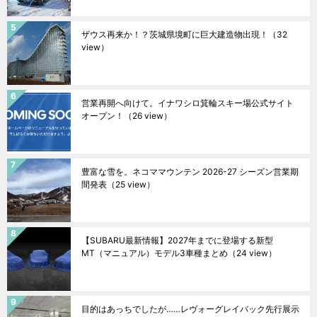
ザウス再来か！？茨城県境町に巨大建造物出現！
（32
view）
営業再開へ向けて。イナワシロ箕輪スキー場公式サイト
オープン！
（26 view）
豊富な雪を。ネコママウンテン 2026-27 シーズン営業期
間発表
（25 view）
【SUBARU最新情報】2027年までに登場する新型
MT（マニュアル）モデル3車種まとめ
（24 view）
目的はあっちでしたが……レヴォーグレイバック先行展示