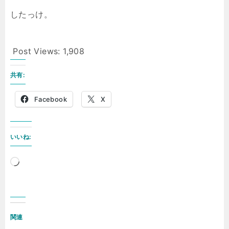
したっけ。
Post Views:
1,908
共有:
Facebook
X
いいね:
読
み
込
み
関連
中…