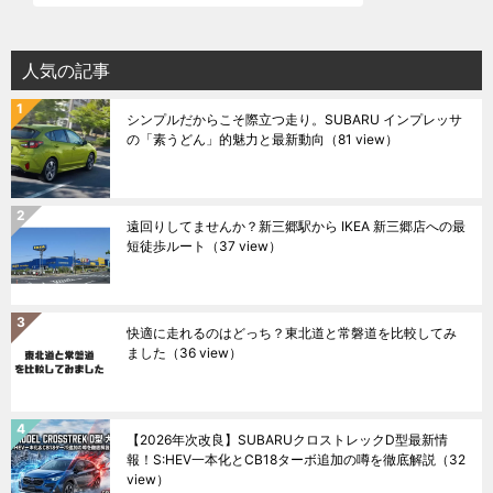
人気の記事
シンプルだからこそ際立つ走り。SUBARU インプレッサ
の「素うどん」的魅力と最新動向
（81 view）
遠回りしてませんか？新三郷駅から IKEA 新三郷店への最
短徒歩ルート
（37 view）
快適に走れるのはどっち？東北道と常磐道を比較してみ
ました
（36 view）
【2026年次改良】SUBARUクロストレックD型最新情
報！S:HEV一本化とCB18ターボ追加の噂を徹底解説
（32
view）