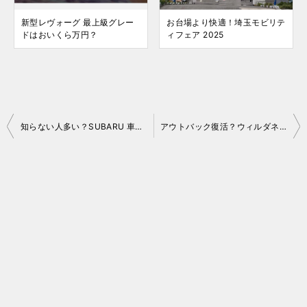
新型レヴォーグ 最上級グレー
お台場より快適！埼玉モビリテ
ドはおいくら万円？
ィフェア 2025
投
知らない人多い？SUBARU 車の電動パーキングブレーキ自動解除機能
アウトバック復活？ウィルダネス登場？SUBARU JMS 2025展示概要
稿
ナ
ビ
ゲ
ー
シ
ョ
ン