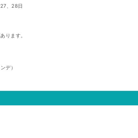
、27、28日
があります。
レンデ）