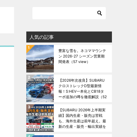
人気の記事
豊富な雪を。ネコママウンテ
ン 2026-27 シーズン営業期
間発表
（57 view）
【2026年次改良】SUBARU
クロストレックD型最新情
報！S:HEV一本化とCB18タ
ーボ追加の噂を徹底解説
（52
view）
【SUBARU 2026年上半期実
績】国内生産・販売は苦戦
も、海外生産は前年超え。最
新の生産・販売・輸出実績を
徹底解説！
（49 view）