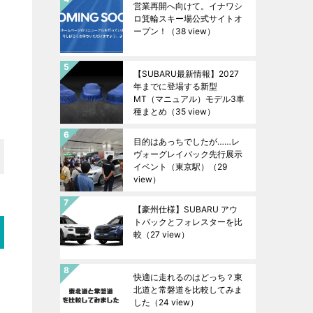
営業再開へ向けて。イナワシ
ロ箕輪スキー場公式サイトオ
ープン！
（38 view）
【SUBARU最新情報】2027
年までに登場する新型
MT（マニュアル）モデル3車
種まとめ
（35 view）
目的はあっちでしたが……レ
ヴォーグレイバック先行展示
イベント（東京駅）
（29
view）
【豪州仕様】SUBARU アウ
トバックとフォレスターを比
較
（27 view）
快適に走れるのはどっち？東
北道と常磐道を比較してみま
した
（24 view）