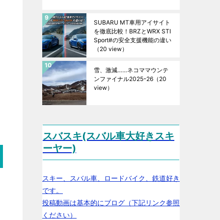
SUBARU MT車用アイサイト
を徹底比較！BRZとWRX STI
Sport#の安全支援機能の違い
（20 view）
雪、激減……ネコママウンテ
ンファイナル2025ｰ26
（20
view）
スバスキ(スバル車大好きスキ
ーヤー)
スキー、スバル車、ロードバイク、鉄道好き
です。
投稿動画は基本的にブログ（下記リンク参照
ください）