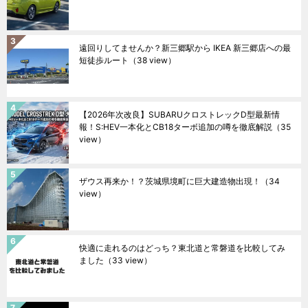
遠回りしてませんか？新三郷駅から IKEA 新三郷店への最
短徒歩ルート
（38 view）
【2026年次改良】SUBARUクロストレックD型最新情
報！S:HEV一本化とCB18ターボ追加の噂を徹底解説
（35
view）
ザウス再来か！？茨城県境町に巨大建造物出現！
（34
view）
快適に走れるのはどっち？東北道と常磐道を比較してみ
ました
（33 view）