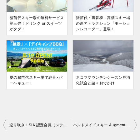
猪苗代スキー場の無料サービス
猪苗代・裏磐梯・高畑スキー場
第三弾！ドリンク or スイーツ
の新アトラクション「モーショ
がタダ！
ンレコーダー」登場！
夏の猪苗代スキー場で絶景×バ
ネコママウンテンシーズン券消
ーベキュー！
化試合と諸々おでかけ
投
返り咲き！SIA 認定会員（ステージⅠ）になりました
ハンドメイドスキー Augment（オーグメント）導入！（ワタシじゃないですが……）
稿