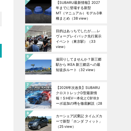
【SUBARU最新情報】2027
年までに登場する新型
MT（マニュアル）モデル3車
種まとめ
（38 view）
目的はあっちでしたが……レ
ヴォーグレイバック先行展示
イベント（東京駅）
（33
view）
遠回りしてませんか？新三郷
駅から IKEA 新三郷店への最
短徒歩ルート
（32 view）
【2026年次改良】SUBARU
クロストレックD型最新情
報！S:HEV一本化とCB18タ
ーボ追加の噂を徹底解説
（28
view）
カーシェア試乗記 タイムズカ
ーで新型「ホンダ フィット」
（25 view）