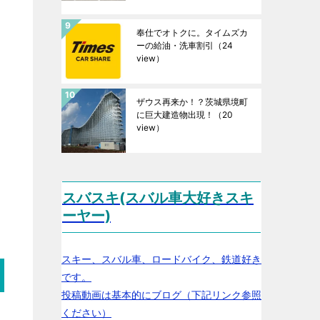
奉仕でオトクに。タイムズカ
ーの給油・洗車割引
（24
view）
ザウス再来か！？茨城県境町
に巨大建造物出現！
（20
view）
スバスキ(スバル車大好きスキ
ーヤー)
スキー、スバル車、ロードバイク、鉄道好き
です。
投稿動画は基本的にブログ（下記リンク参照
ください）