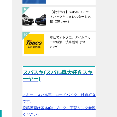
【豪州仕様】SUBARU アウ
トバックとフォレスターを比
較
（26 view）
奉仕でオトクに。タイムズカ
ーの給油・洗車割引
（23
view）
スバスキ(スバル車大好きスキ
ーヤー)
スキー、スバル車、ロードバイク、鉄道好き
です。
投稿動画は基本的にブログ（下記リンク参照
ください）