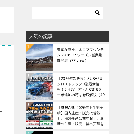
人気の記事
豊富な雪を。ネコママウンテ
ン 2026-27 シーズン営業期
間発表
（77 view）
【2026年次改良】SUBARU
クロストレックD型最新情
報！S:HEV一本化とCB18タ
ーボ追加の噂を徹底解説
（49
view）
【SUBARU 2026年上半期実
績】国内生産・販売は苦戦
も、海外生産は前年超え。最
新の生産・販売・輸出実績を
徹底解説！
（44 view）