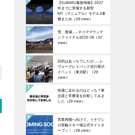
【SUBARU最新情報】2027
年までに登場する新型
MT（マニュアル）モデル3車
種まとめ
（39 view）
雪、激減……ネコママウンテ
ンファイナル2025ｰ26
（32
view）
目的はあっちでしたが……レ
ヴォーグレイバック先行展示
イベント（東京駅）
（29
view）
快適に走れるのはどっち？東
北道と常磐道を比較してみま
した
（29 view）
営業再開へ向けて。イナワシ
ロ箕輪スキー場公式サイトオ
ープン！
（28 view）