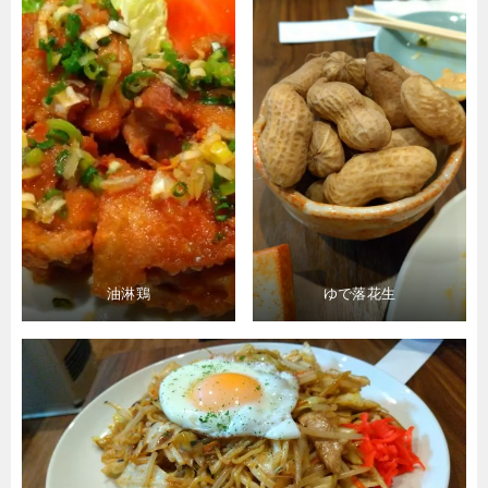
油淋鶏
ゆで落花生