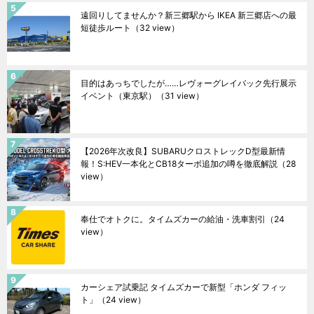
遠回りしてませんか？新三郷駅から IKEA 新三郷店への最
短徒歩ルート
（32 view）
目的はあっちでしたが……レヴォーグレイバック先行展示
イベント（東京駅）
（31 view）
【2026年次改良】SUBARUクロストレックD型最新情
報！S:HEV一本化とCB18ターボ追加の噂を徹底解説
（28
view）
奉仕でオトクに。タイムズカーの給油・洗車割引
（24
view）
カーシェア試乗記 タイムズカーで新型「ホンダ フィッ
ト」
（24 view）