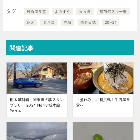
タグ
居酒屋食堂
よろずや
日々喜
猪苗代スキー場
花火
ミネロ
赤埴
滑走日誌
20−21
関連記事
栃木県制覇！関東道の駅スタン
「煮込み」に初挑戦！牛乳屋食
プラリー 2024 No.18 栃木編
堂へ
Part.4