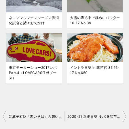
ネコママウンテンシーズン券消
大雪の降る中で軽めにパウダー
化試合と諸々おでかけ
16-17 No.39
東京モーターショー2017レポ
イントラ日誌 in 猪苗代 35 16-
Part.4（LOVECARS!TV!ブー
17 No.050
ス）
投
音威子府駅「黒いそば」の想い出（「北海道＆東日本パス」の旅2009）
2020-21 滑走日誌 No.09 猪苗代スキー場「激震」
稿