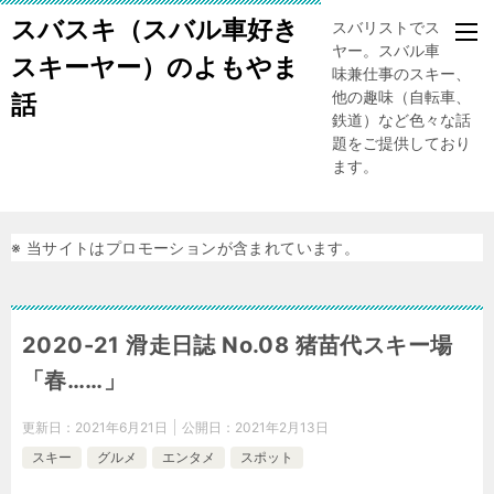
スバスキ（スバル車好き
スバリストでスキー
ヤー。スバル車、趣
スキーヤー）のよもやま
味兼仕事のスキー、
他の趣味（自転車、
話
鉄道）など色々な話
題をご提供しており
ます。
※ 当サイトはプロモーションが含まれています。
2020-21 滑走日誌 No.08 猪苗代スキー場
「春……」
更新日：
2021年6月21日
公開日：
2021年2月13日
スキー
グルメ
エンタメ
スポット