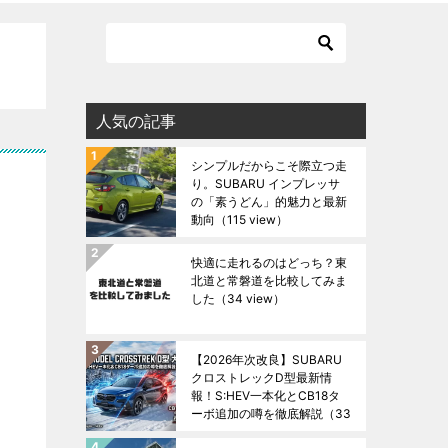
人気の記事
シンプルだからこそ際立つ走
り。SUBARU インプレッサ
の「素うどん」的魅力と最新
動向
（115 view）
快適に走れるのはどっち？東
北道と常磐道を比較してみま
した
（34 view）
【2026年次改良】SUBARU
クロストレックD型最新情
報！S:HEV一本化とCB18タ
ーボ追加の噂を徹底解説
（33
view）