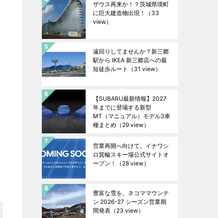
ザウス再来か！？茨城県境町
に巨大建造物出現！
（33
view）
遠回りしてませんか？新三郷
駅から IKEA 新三郷店への最
短徒歩ルート
（31 view）
【SUBARU最新情報】2027
年までに登場する新型
MT（マニュアル）モデル3車
種まとめ
（29 view）
営業再開へ向けて。イナワシ
ロ箕輪スキー場公式サイトオ
ープン！
（28 view）
豊富な雪を。ネコママウンテ
ン 2026-27 シーズン営業期
間発表
（23 view）