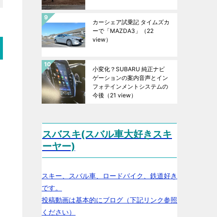
カーシェア試乗記 タイムズカ
ーで「MAZDA3」
（22
view）
小変化？SUBARU 純正ナビ
ゲーションの案内音声とイン
フォテインメントシステムの
今後
（21 view）
スバスキ(スバル車大好きスキ
ーヤー)
スキー、スバル車、ロードバイク、鉄道好き
です。
投稿動画は基本的にブログ（下記リンク参照
ください）