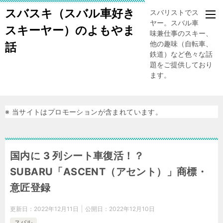
スバスキ（スバル車好き
スバリストでスキー
ヤー。スバル車、趣
スキーヤー）のよもやま
味兼仕事のスキー、
他の趣味（自転車、
話
鉄道）など色々な話
題をご提供しており
ます。
※ 当サイトはプロモーションが含まれています。
国内に 3 列シート車復活！？
SUBARU「ASCENT（アセント）」商標・
意匠登録
更新日：
2022年12月11日
公開日：
2022年12月10日
スバル