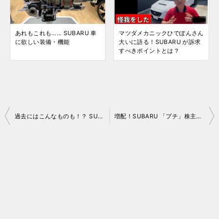
あれもこれも…… SUBARU 車
マツダメカニックひでぽんさん
に欲しい装備・機能
大いに語る！SUBARU が訴求
すべきポイントとは？
投
過去にはこんなものも！？ SUBARU（富士重工）のクルマ以外の製品
増配！SUBARU 「プチ」株主の配当金 2022
稿
ナ
ビ
ゲ
ー
シ