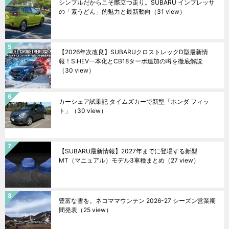
シンプルだからこそ際立つ走り。SUBARU インプレッサ
の「素うどん」的魅力と最新動向
（31 view）
【2026年次改良】SUBARUクロストレックD型最新情
報！S:HEV一本化とCB18ターボ追加の噂を徹底解説
（30 view）
カーシェア試乗記 タイムズカーで新型「ホンダ フィッ
ト」
（30 view）
【SUBARU最新情報】2027年までに登場する新型
MT（マニュアル）モデル3車種まとめ
（27 view）
豊富な雪を。ネコママウンテン 2026-27 シーズン営業期
間発表
（25 view）