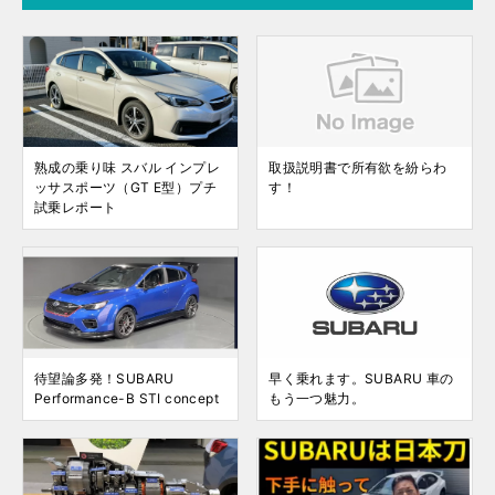
熟成の乗り味 スバル インプレ
取扱説明書で所有欲を紛らわ
ッサスポーツ（GT E型）プチ
す！
試乗レポート
待望論多発！SUBARU
早く乗れます。SUBARU 車の
Performance-B STI concept
もう一つ魅力。