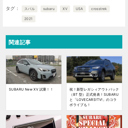
タグ
スバル
subaru
XV
USA
crosstrek
2021
関連記事
SUBARU New XV 試乗！！
祝！新型レガシィアウトバック
（BT 型）正式発表！SUBARU
と「LOVECARS!TV!」のコラ
ボライブも！