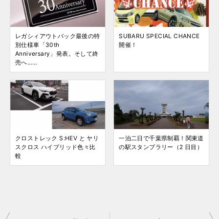
レガシィアウトバック最後の特
SUBARU SPECIAL CHANCE
別仕様車「30th
開催！
Anniversary」発表。そして終
売へ……
クロストレック S:HEV と ヤリ
一泊二日で千葉県制覇！関東道
スクロス ハイブリッド色々比
の駅スタンプラリー（2 日目）
較