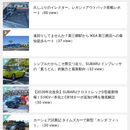
久しぶりのイレクター。レガシィアウトバック搭載レポ
ート
（65 view）
遠回りしてませんか？新三郷駅から IKEA 新三郷店への最
短徒歩ルート
（37 view）
シンプルだからこそ際立つ走り。SUBARU インプレッサ
の「素うどん」的魅力と最新動向
（32 view）
【2026年次改良】SUBARUクロストレックD型最新情
報！S:HEV一本化とCB18ターボ追加の噂を徹底解説
（30 view）
カーシェア試乗記 タイムズカーで新型「ホンダ フィッ
ト」
（30 view）