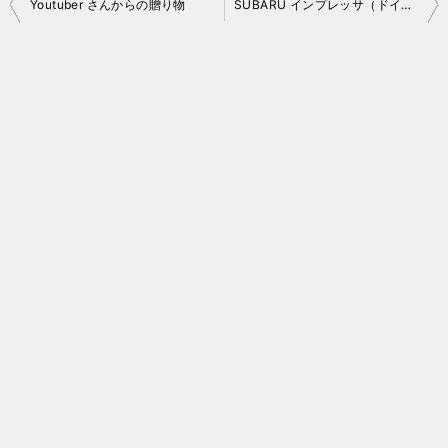
投
Youtuber さんからの贈り物
SUBARU インプレッサ（ドイツVer.)に e-BOXER 追加！
稿
ナ
ビ
ゲ
ー
シ
ョ
ン