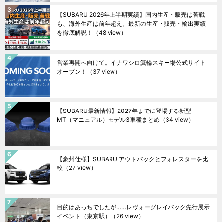
【SUBARU 2026年上半期実績】国内生産・販売は苦戦
も、海外生産は前年超え。最新の生産・販売・輸出実績
を徹底解説！
（48 view）
営業再開へ向けて。イナワシロ箕輪スキー場公式サイト
オープン！
（37 view）
【SUBARU最新情報】2027年までに登場する新型
MT（マニュアル）モデル3車種まとめ
（34 view）
【豪州仕様】SUBARU アウトバックとフォレスターを比
較
（27 view）
目的はあっちでしたが……レヴォーグレイバック先行展示
イベント（東京駅）
（26 view）