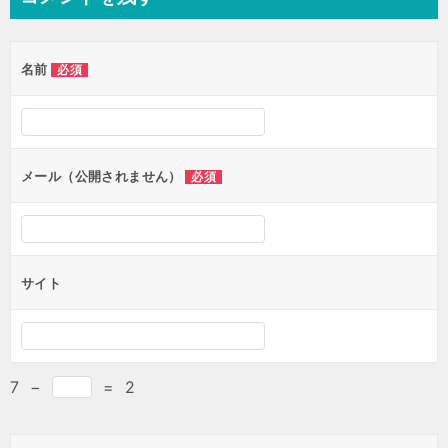
ビ
ゲ
名前
必須
ー
シ
ョ
ン
メール（公開されません）
必須
サイト
7
−
=
2