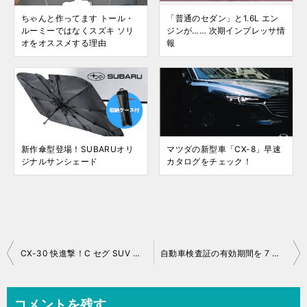
ちゃんと作ってます トール・
「普通のセダン」と1.6L エン
ルーミーではなくスズキ ソリ
ジンが…… 次期インプレッサ情
オをオススメする理由
報
新作傘型登場！SUBARUオリ
マツダの新型車「CX-8」早速
ジナルサンシェード
カタログをチェック！
投
CX-30 快進撃！C セグ SUV の新車登録台数
自動車検査証の有効期間を 7 月 1 日まで伸長
稿
ナ
コメントを残す