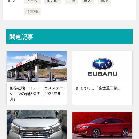
タグ
トヨタ
toyota
半減
国内
車種
全車種
関連記事
価格破壊！コストコガスステー
さようなら「富士重工業」
ションの価格調査（2025年6
月）