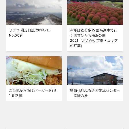
サホロ 滑走日誌 2014-15
今年は鉄分多め 臨時列車で行
No.009
く国営ひたち海浜公園
2021（おさかな市場・コキア
の紅葉）
ご当地からあげバーガー Part
猪苗代町ふるさと交流センター
1 釧路編
「幸陽の杜」