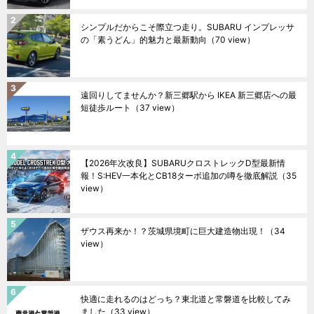
シンプルだからこそ際立つ走り。SUBARU インプレッサ
の「素うどん」的魅力と最新動向
（70 view）
遠回りしてませんか？新三郷駅から IKEA 新三郷店への最
短徒歩ルート
（37 view）
【2026年次改良】SUBARUクロストレックD型最新情
報！S:HEV一本化とCB18ターボ追加の噂を徹底解説
（35
view）
ザウス再来か！？茨城県境町に巨大建造物出現！
（34
view）
快適に走れるのはどっち？東北道と常磐道を比較してみ
ました
（33 view）