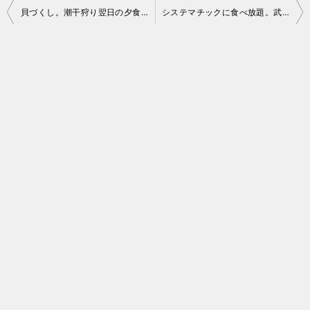
投
貝づくし。潮干狩り翌日の夕食は……
システマチックに食べ放題。武蔵野うどん小麦晴れに行ってきました
稿
ナ
ビ
ゲ
ー
シ
ョ
ン