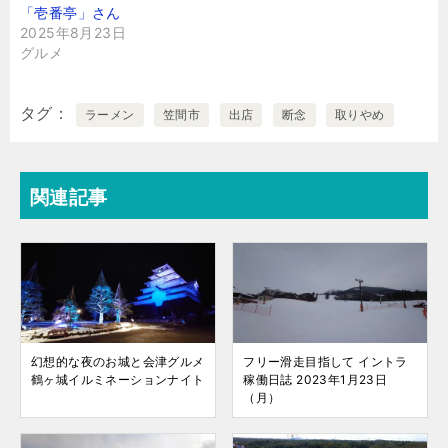
「壱番亭」さん
2025年8月23日
グルメ
タグ
ラーメン
笠間市
出店
断念
取りやめ
関連記事
幻想的な夜のお城と会津グルメ
フリー滑走目指して イントラ
鶴ヶ城イルミネーションナイト
稼働日誌 2023年1月23日
（月）