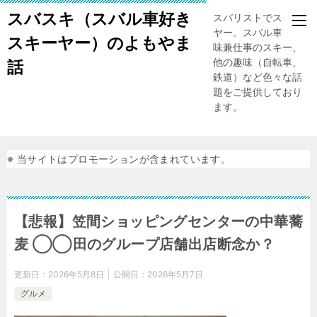
スバスキ（スバル車好き
スバリストでスキー
ヤー。スバル車、趣
スキーヤー）のよもやま
味兼仕事のスキー、
他の趣味（自転車、
話
鉄道）など色々な話
題をご提供しており
ます。
※ 当サイトはプロモーションが含まれています。
【悲報】笠間ショッピングセンターの中華蕎
麦 ◯◯田のグループ店舗出店断念か？
更新日：
2026年5月8日
公開日：
2026年5月7日
グルメ