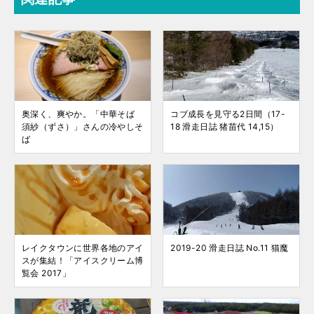
奥深く、爽やか。「中華そば
コブ成長を見守る2日間（17-
須紗（ずさ）」さんの冷やしそ
18 滑走日誌 猪苗代 14,15）
ば
レイクタウンに世界各地のアイ
2019-20 滑走日誌 No.11 猫魔
スが集結！「アイスクリーム博
覧会 2017」