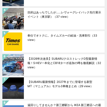
目的はあっちでしたが……レヴォーグレイバック先行展示
イベント（東京駅）
（37 view）
奉仕でオトクに。タイムズカーの給油・洗車割引
（33
view）
【2026年次改良】SUBARUクロストレックD型最新情
報！S:HEV一本化とCB18ターボ追加の噂を徹底解説
（32
view）
【SUBARU最新情報】2027年までに登場する新型
MT（マニュアル）モデル3車種まとめ
（29 view）
遠回りしてませんか？新三郷駅から IKEA 新三郷店への最