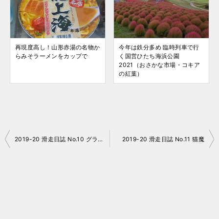
再現度高し！山形赤湯の名物か
今年は鉄分多め 臨時列車で行
らみそラーメンをカップで
く国営ひたち海浜公園
2021（おさかな市場・コキア
の紅葉）
投
2019-20 滑走日誌 No.10 グランデコ
2019-20 滑走日誌 No.11 猫魔
稿
ナ
ビ
ゲ
ー