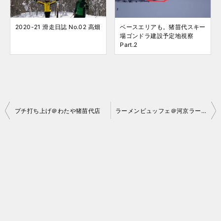
2020-21 滑走日誌 No.02 高畑
ベースエリアも。猪苗代スキー
場ゴンドラ建設予定地視察
Part.2
投
プチ打ち上げ＠わたや猪苗代店
ラーメンビュッフェ＠河京ラーメン館猪苗代店
稿
ナ
ビ
ゲ
ー
シ
ョ