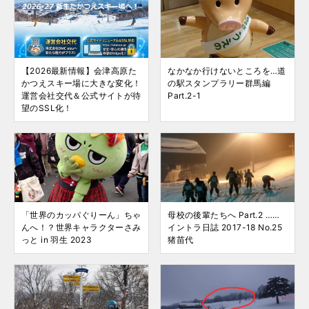
【2026最新情報】会津高原た
なかなか行けないところを…道
かつえスキー場に大きな変化！
の駅スタンプラリー群馬編
運営会社交代＆公式サイトが待
Part.2-1
望のSSL化！
「世界のカッパぐりーん」ちゃ
母校の後輩たちへ Part.2 ……
んへ！？世界キャラクターさみ
イントラ日誌 2017-18 No.25
っと in 羽生 2023
猪苗代