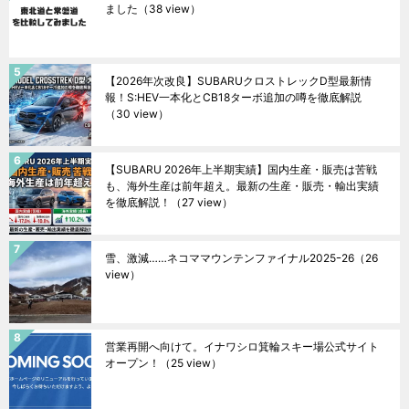
ました
（38 view）
【2026年次改良】SUBARUクロストレックD型最新情
報！S:HEV一本化とCB18ターボ追加の噂を徹底解説
（30 view）
【SUBARU 2026年上半期実績】国内生産・販売は苦戦
も、海外生産は前年超え。最新の生産・販売・輸出実績
を徹底解説！
（27 view）
雪、激減……ネコママウンテンファイナル2025ｰ26
（26
view）
営業再開へ向けて。イナワシロ箕輪スキー場公式サイト
オープン！
（25 view）