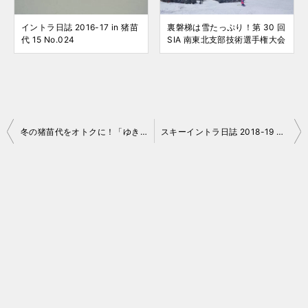
イントラ日誌 2016-17 in 猪苗
裏磐梯は雪たっぷり！第 30 回
代 15 No.024
SIA 南東北支部技術選手権大会
投
冬の猪苗代をオトクに！「ゆきいち」 2019
スキーイントラ日誌 2018-19 No.12
稿
ナ
ビ
ゲ
ー
シ
ョ
ン