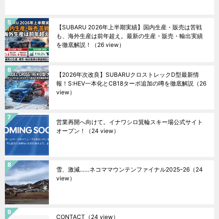
【SUBARU 2026年上半期実績】国内生産・販売は苦戦
も、海外生産は前年超え。最新の生産・販売・輸出実績
を徹底解説！
（26 view）
【2026年次改良】SUBARUクロストレックD型最新情
報！S:HEV一本化とCB18ターボ追加の噂を徹底解説
（26
view）
営業再開へ向けて。イナワシロ箕輪スキー場公式サイト
オープン！
（24 view）
雪、激減……ネコママウンテンファイナル2025ｰ26
（24
view）
CONTACT
（24 view）