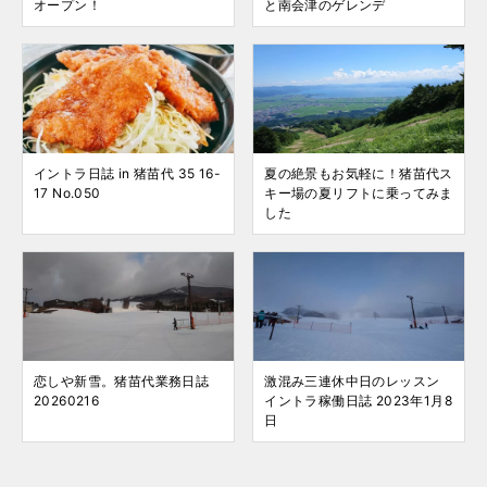
オープン！
と南会津のゲレンデ
イントラ日誌 in 猪苗代 35 16-
夏の絶景もお気軽に！猪苗代ス
17 No.050
キー場の夏リフトに乗ってみま
した
恋しや新雪。猪苗代業務日誌
激混み三連休中日のレッスン
20260216
イントラ稼働日誌 2023年1月8
日