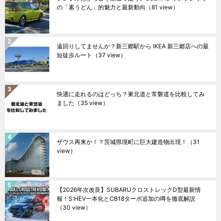
の「素うどん」的魅力と最新動向
（81 view）
遠回りしてませんか？新三郷駅から IKEA 新三郷店への最
短徒歩ルート
（37 view）
快適に走れるのはどっち？東北道と常磐道を比較してみ
ました
（35 view）
ザウス再来か！？茨城県境町に巨大建造物出現！
（31
view）
【2026年次改良】SUBARUクロストレックD型最新情
報！S:HEV一本化とCB18ターボ追加の噂を徹底解説
（30 view）