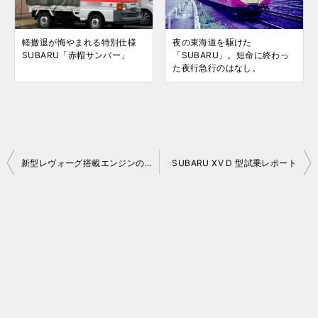
軽撤退が悔やまれる特別仕様
夜の東海道を駆けた
SUBARU「赤帽サンバー」
「SUBARU」。短命に終わっ
た夜行急行のはなし。
投
新型レヴォーグ搭載エンジンの噂
SUBARU XV D 型試乗レポート
稿
ナ
ビ
ゲ
ー
シ