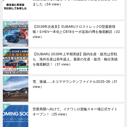
ました
（34 view）
【2026年次改良】SUBARUクロストレックD型最新情
報！S:HEV一本化とCB18ターボ追加の噂を徹底解説
（32
view）
【SUBARU 2026年上半期実績】国内生産・販売は苦戦
も、海外生産は前年超え。最新の生産・販売・輸出実績
を徹底解説！
（31 view）
雪、激減……ネコママウンテンファイナル2025ｰ26
（31
view）
営業再開へ向けて。イナワシロ箕輪スキー場公式サイト
オープン！
（25 view）