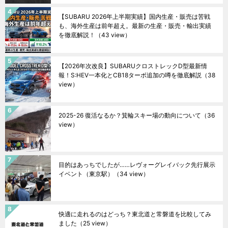
【SUBARU 2026年上半期実績】国内生産・販売は苦戦
も、海外生産は前年超え。最新の生産・販売・輸出実績
を徹底解説！
（43 view）
【2026年次改良】SUBARUクロストレックD型最新情
報！S:HEV一本化とCB18ターボ追加の噂を徹底解説
（38
view）
2025-26 復活なるか？箕輪スキー場の動向について
（36
view）
目的はあっちでしたが……レヴォーグレイバック先行展示
イベント（東京駅）
（34 view）
快適に走れるのはどっち？東北道と常磐道を比較してみ
ました
（25 view）