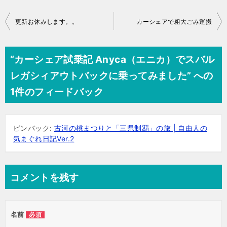
投
更新お休みします。。
カーシェアで粗大ごみ運搬
稿
ナ
“カーシェア試乗記 Anyca（エニカ）でスバル
ビ
レガシィアウトバックに乗ってみました” への
ゲ
1件のフィードバック
ー
シ
ピンバック:
古河の桃まつりと「三県制覇」の旅 | 自由人の
ョ
気まぐれ日記Ver.2
ン
コメントを残す
名前
必須