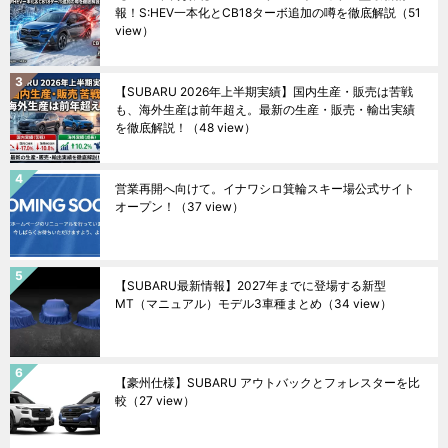
報！S:HEV一本化とCB18ターボ追加の噂を徹底解説
（51
view）
【SUBARU 2026年上半期実績】国内生産・販売は苦戦
も、海外生産は前年超え。最新の生産・販売・輸出実績
を徹底解説！
（48 view）
営業再開へ向けて。イナワシロ箕輪スキー場公式サイト
オープン！
（37 view）
【SUBARU最新情報】2027年までに登場する新型
MT（マニュアル）モデル3車種まとめ
（34 view）
【豪州仕様】SUBARU アウトバックとフォレスターを比
較
（27 view）