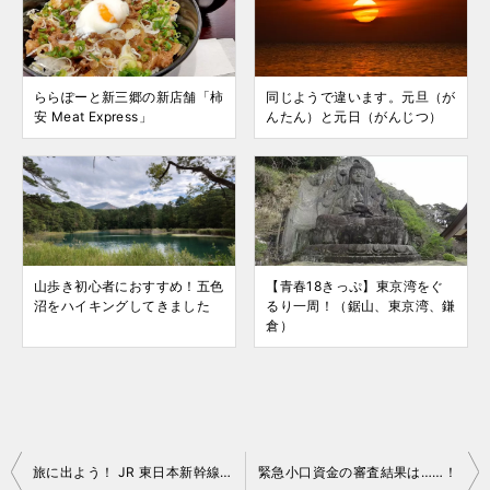
ららぽーと新三郷の新店舗「柿
同じようで違います。元旦（が
安 Meat Express」
んたん）と元日（がんじつ）
山歩き初心者におすすめ！五色
【青春18きっぷ】東京湾をぐ
沼をハイキングしてきました
るり一周！（鋸山、東京湾、鎌
倉）
投
旅に出よう！ JR 東日本新幹線全方面で半額！
緊急小口資金の審査結果は……！