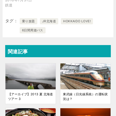
鉄道
タグ
乗り放題
JR北海道
HOKKAIDO LOVE!
6日間周遊パス
関連記事
【アーカイブ】2013 夏 北海道
東武線（日光線系統）の運転状
ツアー 3
況は？