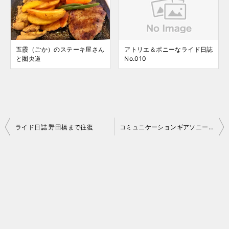
五霞（ごか）のステーキ屋さん
アトリエ＆ポニーなライド日誌
と圏央道
No.010
投
ライド日誌 野田橋まで往復
コミュニケーションギアソニー NYSNO-100 を実体験
稿
ナ
ビ
ゲ
ー
シ