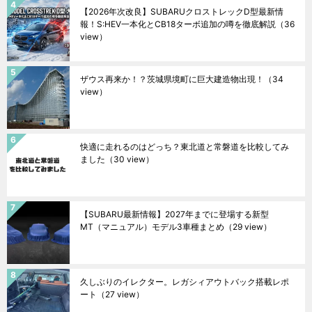
【2026年次改良】SUBARUクロストレックD型最新情
報！S:HEV一本化とCB18ターボ追加の噂を徹底解説
（36
view）
ザウス再来か！？茨城県境町に巨大建造物出現！
（34
view）
快適に走れるのはどっち？東北道と常磐道を比較してみ
ました
（30 view）
【SUBARU最新情報】2027年までに登場する新型
MT（マニュアル）モデル3車種まとめ
（29 view）
久しぶりのイレクター。レガシィアウトバック搭載レポ
ート
（27 view）