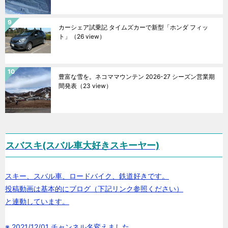
カーシェア試乗記 タイムズカーで新型「ホンダ フィッ
ト」
（26 view）
豊富な雪を。ネコママウンテン 2026-27 シーズン営業期
間発表
（23 view）
スバスキ(スバル車大好きスキーヤー)
スキー、スバル車、ロードバイク、鉄道好きです。
投稿動画は基本的にブログ（下記リンク参照ください）
と連動しています。
※ 2021/12/01 チャンネル名変えました。