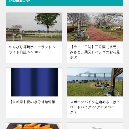
のんびり篠崎ポニーランドへ
【ライド日誌】三公園（水元、
ライド日誌 No.002
みさと、柴又）ハシゴのお花見
ポタ
【自転車】夏の水分補給対策
スポーツバイクを始めるには？
ロードバイク or クロスバイ
ク？