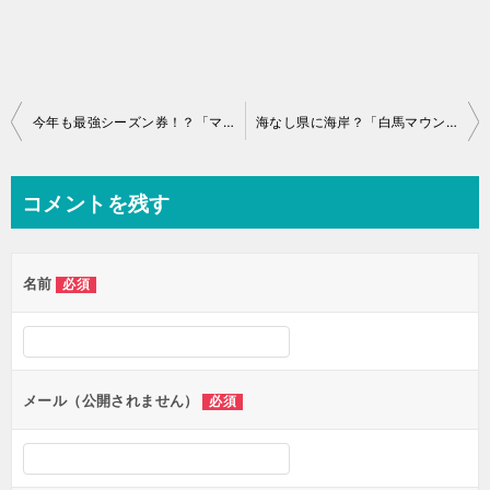
投
今年も最強シーズン券！？「マックアース 30」2020
海なし県に海岸？「白馬マウンテンビーチ」誕生
稿
ナ
コメントを残す
ビ
ゲ
名前
必須
ー
シ
ョ
ン
メール（公開されません）
必須