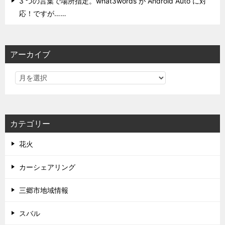
3 つの言葉で場所指定。what3words が Android Auto に対
応！ですが……
アーカイブ
カテゴリー
花火
カーシェアリング
三郷市地域情報
スバル