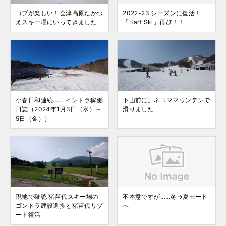
コブが楽しい！会津高原たかつ
2022-23 シーズンに復活！
えスキー場にいってきました
「Hart Ski」再び！！
小春日和連続…… イントラ稼働
下山前に。ネコママウンテンで
日誌（2024年1月3日（水）～
滑りました
5日（金））
現地で確認 猪苗代スキー場の
不本意ですが……冬→夏モード
ゴンドラ建設進捗と猪苗代リゾ
へ
ート復活