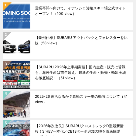
営業再開へ向けて。イナワシロ箕輪スキー場公式サイト
オープン！
（100 view）
【豪州仕様】SUBARU アウトバックとフォレスターを比
較
（58 view）
【SUBARU 2026年上半期実績】国内生産・販売は苦戦
も、海外生産は前年超え。最新の生産・販売・輸出実績
を徹底解説！
（51 view）
2025-26 復活なるか？箕輪スキー場の動向について
（41
view）
【2026年次改良】SUBARUクロストレックD型最新情
報！S:HEV一本化とCB18ターボ追加の噂を徹底解説