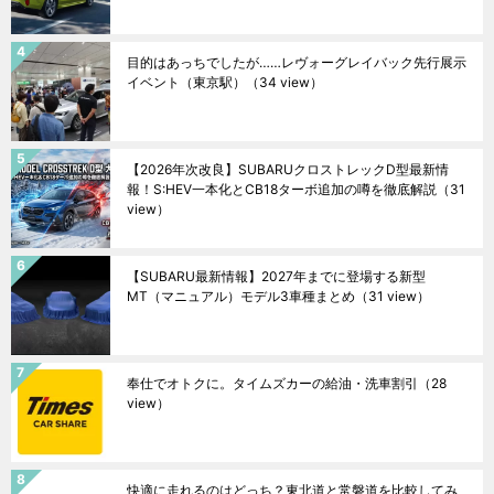
目的はあっちでしたが……レヴォーグレイバック先行展示
イベント（東京駅）
（34 view）
【2026年次改良】SUBARUクロストレックD型最新情
報！S:HEV一本化とCB18ターボ追加の噂を徹底解説
（31
view）
【SUBARU最新情報】2027年までに登場する新型
MT（マニュアル）モデル3車種まとめ
（31 view）
奉仕でオトクに。タイムズカーの給油・洗車割引
（28
view）
快適に走れるのはどっち？東北道と常磐道を比較してみ