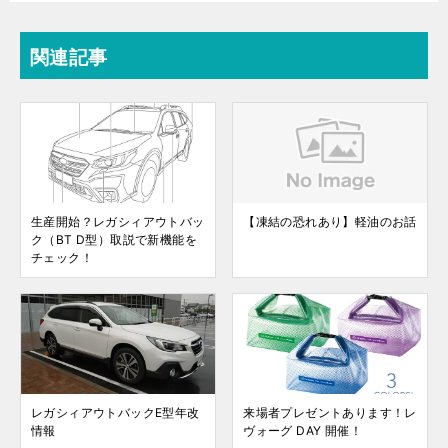
関連記事
生産開始？レガシィアウトバッ
【凍結の恐れあり】軽油のお話
ク（BT D型）取説で新機能を
チェック！
レガシィアウトバックE型年改
来場者プレゼントあります！レ
情報
ヴォーグ DAY 開催！