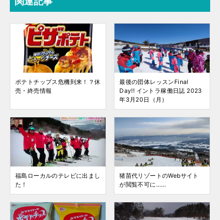
関連記事
ポテトチップス危機到来！？休
最後の団体レッスンFinal
売・終売情報
Day!! イントラ稼働日誌 2023
年3月20日（月）
福島ローカルのテレビに出まし
猪苗代リゾートのWebサイト
た！
が閲覧不可に……