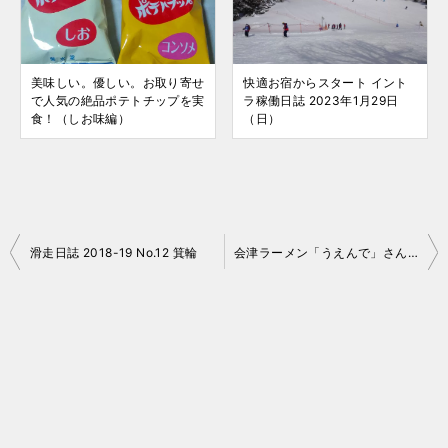
美味しい。優しい。お取り寄せ
快適お宿からスタート イント
で人気の絶品ポテトチップを実
ラ稼働日誌 2023年1月29日
食！（しお味編）
（日）
投
滑走日誌 2018-19 No.12 箕輪
会津ラーメン「うえんで」さん in 柏タカシマヤ
稿
ナ
ビ
ゲ
ー
シ