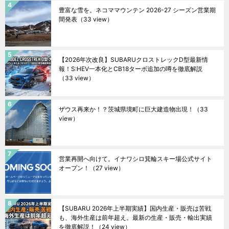
豊富な雪を。ネコママウンテン 2026-27 シーズン営業期
間発表
（33 view）
【2026年次改良】SUBARUクロストレックD型最新情
報！S:HEV一本化とCB18ターボ追加の噂を徹底解説
（33 view）
ザウス再来か！？茨城県境町に巨大建造物出現！
（33
view）
営業再開へ向けて。イナワシロ箕輪スキー場公式サイト
オープン！
（27 view）
【SUBARU 2026年上半期実績】国内生産・販売は苦戦
も、海外生産は前年超え。最新の生産・販売・輸出実績
を徹底解説！
（24 view）