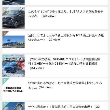
このタイミングで少々深堀り。SUBARU ステラ改良モデ
ル発表。
（40 view）
遠回りしてませんか？新三郷駅から IKEA 新三郷店への最
短徒歩ルート
（37 view）
【2026年次改良】SUBARUクロストレックD型最新情
報！S:HEV一本化とCB18ターボ追加の噂を徹底解説
（34 view）
快適に走れるのはどっち？東北道と常磐道を比較してみ
ました
（34 view）
ザウス再来か！？茨城県境町に巨大建造物出現！
（32