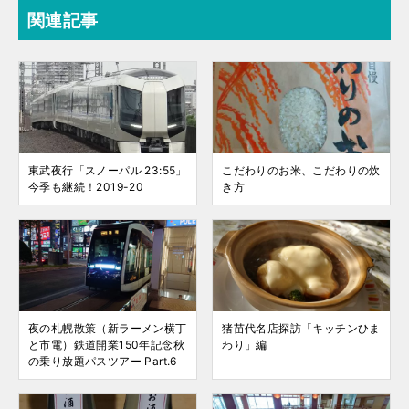
関連記事
東武夜行「スノーパル 23:55」
こだわりのお米、こだわりの炊
今季も継続！2019-20
き方
夜の札幌散策（新ラーメン横丁
猪苗代名店探訪「キッチンひま
と市電）鉄道開業150年記念秋
わり」編
の乗り放題パスツアー Part.6