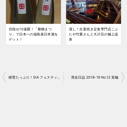
目指せ10連覇！「磐梯まつ
潔し！生姜焼き定食専門店こぶ
り」で日本一の福島産日本酒を
たや竹重さんと大川荘の極上温
ゲット！
泉
投
積雪たっぷり！SIA フェスティバル 2019
滑走日誌 2018-19 No.12 箕輪
稿
ナ
ビ
ゲ
ー