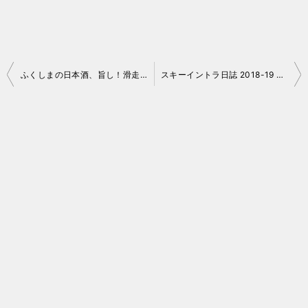
投
ふくしまの日本酒、旨し！滑走日誌？ 2018-19 No.6,7 猪苗代
スキーイントラ日誌 2018-19 No.28
稿
ナ
ビ
ゲ
ー
シ
ョ
ン