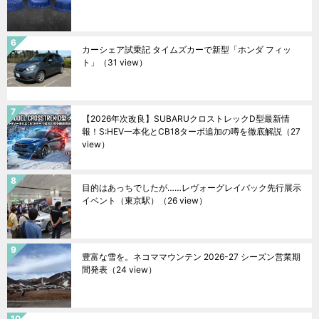
カーシェア試乗記 タイムズカーで新型「ホンダ フィッ
ト」
（31 view）
【2026年次改良】SUBARUクロストレックD型最新情
報！S:HEV一本化とCB18ターボ追加の噂を徹底解説
（27
view）
目的はあっちでしたが……レヴォーグレイバック先行展示
イベント（東京駅）
（26 view）
豊富な雪を。ネコママウンテン 2026-27 シーズン営業期
間発表
（24 view）