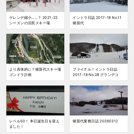
ゲレンデ縮小……？ 2021-22
イントラ日誌 2017-18 No.11
シーズンの沼尻スキー場
猪苗代
より具体的に？猪苗代スキー場
ファイナル！イントラ日誌
ゴンドラ計画
2017-18 No.28 グランデコ
レベル50！ 本日誕生日を迎え
猪苗代業務日誌 20260312
ました！