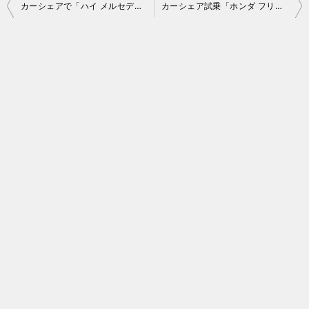
投
カーシェアで「ハイ メルセデス！」A クラスレンタル開始
カーシェア試乗「ホンダ フリード」
稿
ナ
ビ
ゲ
ー
シ
ョ
ン