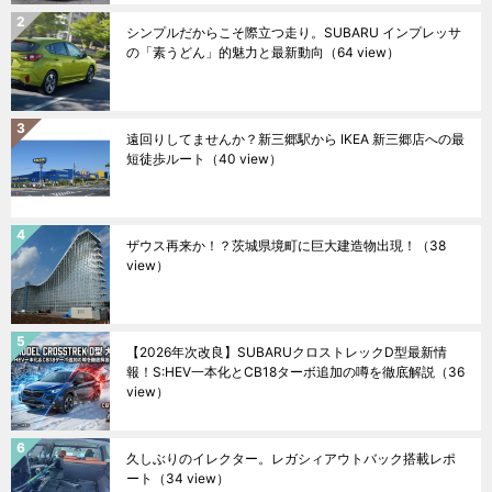
シンプルだからこそ際立つ走り。SUBARU インプレッサ
の「素うどん」的魅力と最新動向
（64 view）
遠回りしてませんか？新三郷駅から IKEA 新三郷店への最
短徒歩ルート
（40 view）
ザウス再来か！？茨城県境町に巨大建造物出現！
（38
view）
【2026年次改良】SUBARUクロストレックD型最新情
報！S:HEV一本化とCB18ターボ追加の噂を徹底解説
（36
view）
久しぶりのイレクター。レガシィアウトバック搭載レポ
ート
（34 view）