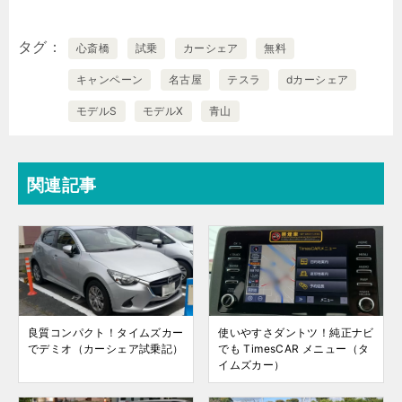
タグ
心斎橋
試乗
カーシェア
無料
キャンペーン
名古屋
テスラ
dカーシェア
モデルS
モデルX
青山
関連記事
良質コンパクト！タイムズカー
使いやすさダントツ！純正ナビ
でデミオ（カーシェア試乗記）
でも TimesCAR メニュー（タ
イムズカー）