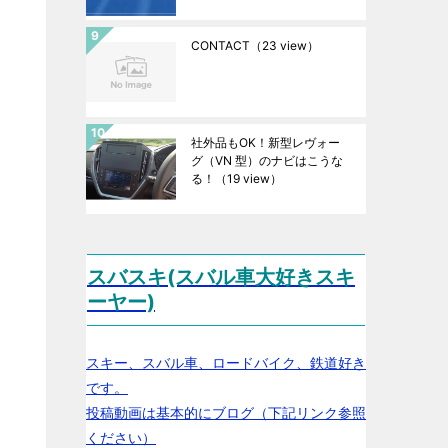
CONTACT
（23 view）
社外品もOK！新型レヴォー
グ（VN 型）のナビはこうな
る！
（19 view）
スバスキ(スバル車大好きスキ
ーヤー)
スキー、スバル車、ロードバイク、鉄道好き
です。
投稿動画は基本的にブログ（下記リンク参照
ください）