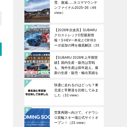
雪、激減……ネコママウンテ
ンファイナル2025ｰ26
（46
view）
【2026年次改良】SUBARU
クロストレックD型最新情
報！S:HEV一本化とCB18タ
ーボ追加の噂を徹底解説
（35
view）
【SUBARU 2026年上半期実
績】国内生産・販売は苦戦
も、海外生産は前年超え。最
新の生産・販売・輸出実績を
徹底解説！
（33 view）
快適に走れるのはどっち？東
北道と常磐道を比較してみま
した
（32 view）
営業再開へ向けて。イナワシ
ロ箕輪スキー場公式サイトオ
ープン！
（23 view）