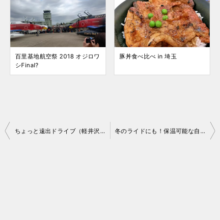
百里基地航空祭 2018 オジロワ
豚丼食べ比べ in 埼玉
シFinal?
投
ちょっと遠出ドライブ（軽井沢・碓氷峠・玉川温泉）
冬のライドにも！保温可能な自転車用「サーモス ケータイマグ FJF-580」
稿
ナ
ビ
ゲ
ー