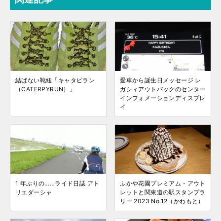
結ばない靴紐「キャタピラン
愛車から誕生日メッセージ レ
（CATERPYRUN）」
ガシィアウトバックのセンター
インフォメーションディスプレ
イ
1 年ぶりの……ライド日誌 アト
ふかや花園プレミアム・アウト
リエダーシャ
レットと関東道の駅スタンプラ
リー 2023 No.12（かわもと）