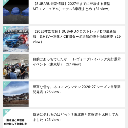
【SUBARU最新情報】2027年までに登場する新型
MT（マニュアル）モデル3車種まとめ
（31 view）
【2026年次改良】SUBARUクロストレックD型最新情
報！S:HEV一本化とCB18ターボ追加の噂を徹底解説
（29
view）
目的はあっちでしたが……レヴォーグレイバック先行展示
イベント（東京駅）
（27 view）
豊富な雪を。ネコママウンテン 2026-27 シーズン営業期
間発表
（25 view）
快適に走れるのはどっち？東北道と常磐道を比較してみ
ました
（25 view）