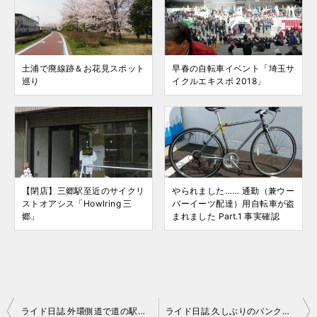
土浦で廃線跡＆お花見スポット
早春の自転車イベント「埼玉サ
巡り
イクルエキスポ 2018」
【閉店】三郷駅至近のサイクリ
やられました…… 通勤（兼ウー
ストオアシス「Howlring 三
バーイーツ配達）用自転車が盗
郷」
まれました Part.1 事実確認
投
ライド日誌 外環側道で道の駅＆いつものパン屋さん
ライド日誌 久しぶりのパンク。さらに……