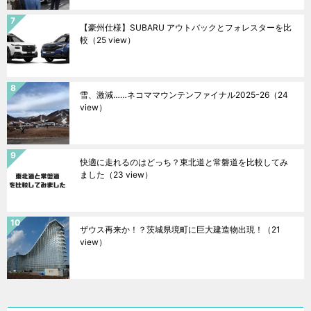
【豪州仕様】SUBARU アウトバックとフォレスターを比
較
（25 view）
雪、激減……ネコママウンテンファイナル2025ｰ26
（24
view）
快適に走れるのはどっち？東北道と常磐道を比較してみ
ました
（23 view）
ザウス再来か！？茨城県境町に巨大建造物出現！
（21
view）