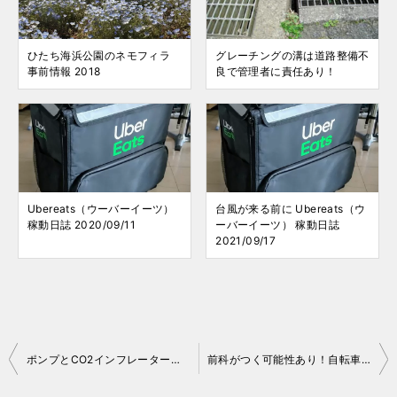
ひたち海浜公園のネモフィラ
グレーチングの溝は道路整備不
事前情報 2018
良で管理者に責任あり！
Ubereats（ウーバーイーツ）
台風が来る前に Ubereats（ウ
稼動日誌 2020/09/11
ーバーイーツ） 稼動日誌
2021/09/17
投
ポンプとCO2インフレーター！一台二役のアイテム
前科がつく可能性あり！自転車の逆走はダメ！絶対！
稿