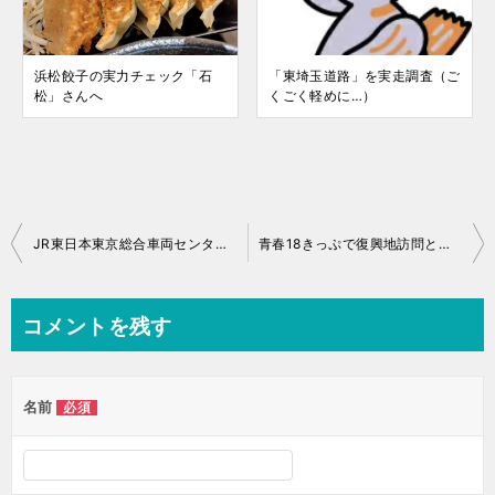
浜松餃子の実力チェック「石
「東埼玉道路」を実走調査（ご
松」さんへ
くごく軽めに…）
投
JR東日本東京総合車両センターの「夏休みフェア2018」
青春18きっぷで復興地訪問と仙台牛たんの旅2018
稿
ナ
コメントを残す
ビ
ゲ
名前
必須
ー
シ
ョ