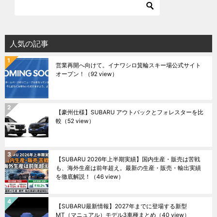
人気の記事
営業再開へ向けて。イナワシロ箕輪スキー場公式サイト
オープン！
（92 view）
【豪州仕様】SUBARU アウトバックとフォレスターを比
較
（52 view）
【SUBARU 2026年上半期実績】国内生産・販売は苦戦
も、海外生産は前年超え。最新の生産・販売・輸出実績
を徹底解説！
（46 view）
【SUBARU最新情報】2027年までに登場する新型
MT（マニュアル）モデル3車種まとめ
（40 view）