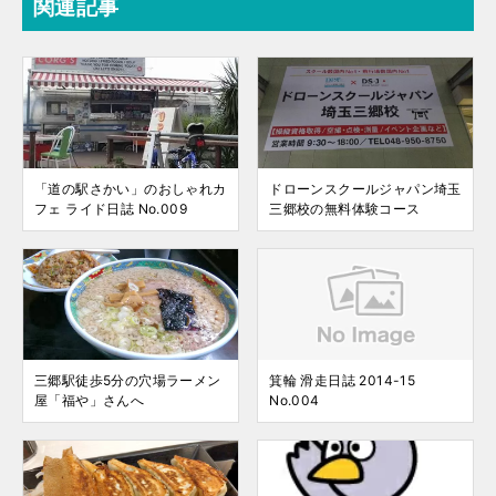
関連記事
「道の駅さかい」のおしゃれカ
ドローンスクールジャパン埼玉
フェ ライド日誌 No.009
三郷校の無料体験コース
三郷駅徒歩5分の穴場ラーメン
箕輪 滑走日誌 2014-15
屋「福や」さんへ
No.004