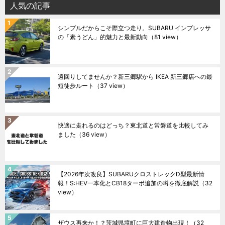
人気の記事
シンプルだからこそ際立つ走り。SUBARU インプレッサ
の「素うどん」的魅力と最新動向
（81 view）
遠回りしてませんか？新三郷駅から IKEA 新三郷店への最
短徒歩ルート
（37 view）
快適に走れるのはどっち？東北道と常磐道を比較してみ
ました
（36 view）
【2026年次改良】SUBARUクロストレックD型最新情
報！S:HEV一本化とCB18ターボ追加の噂を徹底解説
（32
view）
ザウス再来か！？茨城県境町に巨大建造物出現！
（32