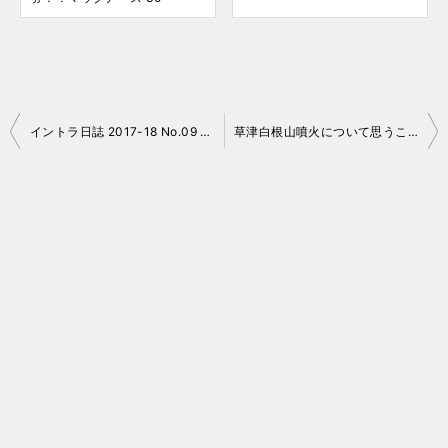
投
イントラ日誌 2017-18 No.09 猪苗代
草津白根山噴火について思うこと
稿
ナ
ビ
ゲ
ー
シ
ョ
ン