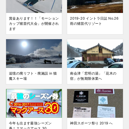
賞金あります！！「モーション
2019-20 イントラ日誌 No.26
カップ猪苗代大会」が開催され
雨の猪苗代リゾート
ます
追憶の廃リフト・廃施設 in 猫
南会津「窓明の湯」「花木の
魔スキー場
宿」が無期限休業へ
今年も出ます最強シーズン
神田スポーツ祭り 2019 へ
券！？マックアース 30