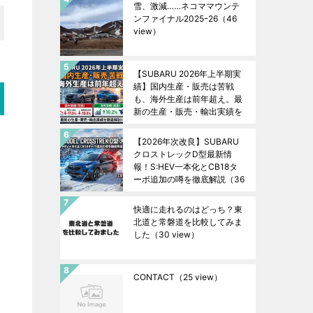
雪、激減……ネコママウンテ
ンファイナル2025ｰ26
（46
view）
【SUBARU 2026年上半期実
績】国内生産・販売は苦戦
も、海外生産は前年超え。最
新の生産・販売・輸出実績を
徹底解説！
（37 view）
【2026年次改良】SUBARU
クロストレックD型最新情
報！S:HEV一本化とCB18タ
ーボ追加の噂を徹底解説
（36
view）
快適に走れるのはどっち？東
北道と常磐道を比較してみま
した
（30 view）
CONTACT
（25 view）