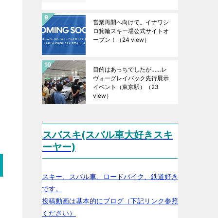
営業再開へ向けて。イナワシ
ロ箕輪スキー場公式サイトオ
ープン！
（24 view）
目的はあっちでしたが……レ
ヴォーグレイバック先行展示
イベント（東京駅）
（23
view）
スバスキ(スバル車大好きスキ
ーヤー)
スキー、スバル車、ロードバイク、鉄道好き
です。
投稿動画は基本的にブログ（下記リンク参照
ください）