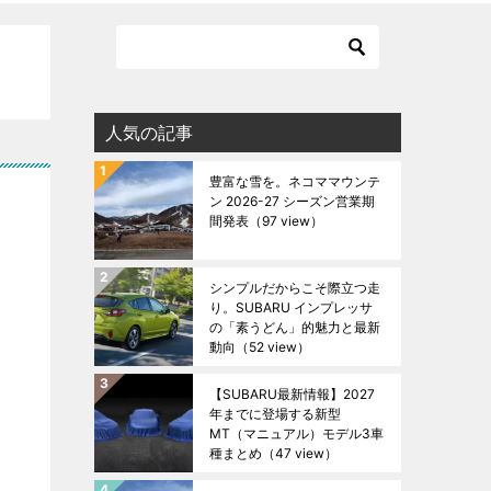
人気の記事
豊富な雪を。ネコママウンテ
ン 2026-27 シーズン営業期
間発表
（97 view）
シンプルだからこそ際立つ走
り。SUBARU インプレッサ
の「素うどん」的魅力と最新
動向
（52 view）
【SUBARU最新情報】2027
年までに登場する新型
MT（マニュアル）モデル3車
種まとめ
（47 view）